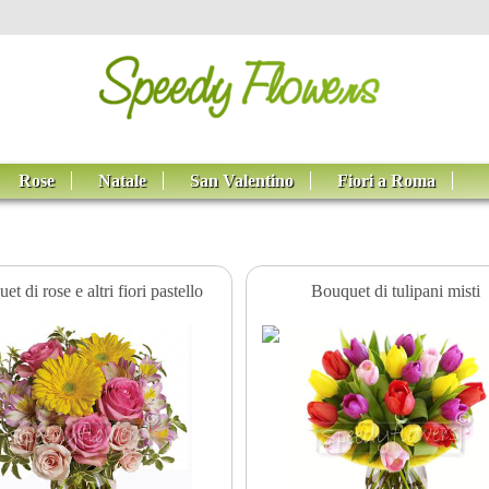
Rose
Natale
San Valentino
Fiori a Roma
et di rose e altri fiori pastello
Bouquet di tulipani misti