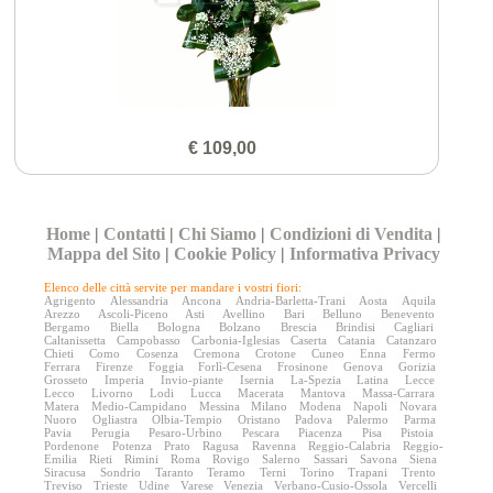
€ 109,00
Home
|
Contatti
|
Chi Siamo
|
Condizioni di Vendita
|
Mappa del Sito
|
Cookie Policy
|
Informativa Privacy
Elenco delle città servite per mandare i vostri fiori:
Agrigento
Alessandria
Ancona
Andria-Barletta-Trani
Aosta
Aquila
Arezzo
Ascoli-Piceno
Asti
Avellino
Bari
Belluno
Benevento
Bergamo
Biella
Bologna
Bolzano
Brescia
Brindisi
Cagliari
Caltanissetta
Campobasso
Carbonia-Iglesias
Caserta
Catania
Catanzaro
Chieti
Como
Cosenza
Cremona
Crotone
Cuneo
Enna
Fermo
Ferrara
Firenze
Foggia
Forlì-Cesena
Frosinone
Genova
Gorizia
Grosseto
Imperia
Invio-piante
Isernia
La-Spezia
Latina
Lecce
Lecco
Livorno
Lodi
Lucca
Macerata
Mantova
Massa-Carrara
Matera
Medio-Campidano
Messina
Milano
Modena
Napoli
Novara
Nuoro
Ogliastra
Olbia-Tempio
Oristano
Padova
Palermo
Parma
Pavia
Perugia
Pesaro-Urbino
Pescara
Piacenza
Pisa
Pistoia
Pordenone
Potenza
Prato
Ragusa
Ravenna
Reggio-Calabria
Reggio-
Emilia
Rieti
Rimini
Roma
Rovigo
Salerno
Sassari
Savona
Siena
Siracusa
Sondrio
Taranto
Teramo
Terni
Torino
Trapani
Trento
Treviso
Trieste
Udine
Varese
Venezia
Verbano-Cusio-Ossola
Vercelli