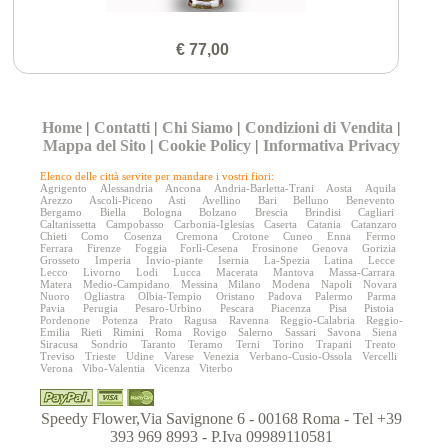
€ 77,00
Home
|
Contatti
|
Chi Siamo
|
Condizioni di Vendita
|
Mappa del Sito
|
Cookie Policy
|
Informativa Privacy
Elenco delle città servite per mandare i vostri fiori:
Agrigento
Alessandria
Ancona
Andria-Barletta-Trani
Aosta
Aquila
Arezzo
Ascoli-Piceno
Asti
Avellino
Bari
Belluno
Benevento
Bergamo
Biella
Bologna
Bolzano
Brescia
Brindisi
Cagliari
Caltanissetta
Campobasso
Carbonia-Iglesias
Caserta
Catania
Catanzaro
Chieti
Como
Cosenza
Cremona
Crotone
Cuneo
Enna
Fermo
Ferrara
Firenze
Foggia
Forlì-Cesena
Frosinone
Genova
Gorizia
Grosseto
Imperia
Invio-piante
Isernia
La-Spezia
Latina
Lecce
Lecco
Livorno
Lodi
Lucca
Macerata
Mantova
Massa-Carrara
Matera
Medio-Campidano
Messina
Milano
Modena
Napoli
Novara
Nuoro
Ogliastra
Olbia-Tempio
Oristano
Padova
Palermo
Parma
Pavia
Perugia
Pesaro-Urbino
Pescara
Piacenza
Pisa
Pistoia
Pordenone
Potenza
Prato
Ragusa
Ravenna
Reggio-Calabria
Reggio-
Emilia
Rieti
Rimini
Roma
Rovigo
Salerno
Sassari
Savona
Siena
Siracusa
Sondrio
Taranto
Teramo
Terni
Torino
Trapani
Trento
Treviso
Trieste
Udine
Varese
Venezia
Verbano-Cusio-Ossola
Vercelli
Verona
Vibo-Valentia
Vicenza
Viterbo
Speedy Flower,Via Savignone 6 - 00168 Roma - Tel +39
393 969 8993 - P.Iva 09989110581