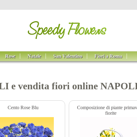
Rose
Natale
San Valentino
Fiori a Roma
LI e vendita fiori online NAPOL
Cento Rose Blu
Composizione di piante primave
fiorite