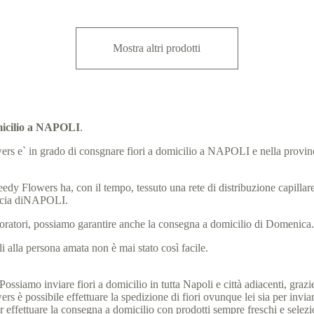
Mostra altri prodotti
omicilio a NAPOLI
.
Flowers e` in grado di consgnare fiori a domicilio a NAPOLI e nella provi
eedy Flowers ha, con il tempo, tessuto una rete di distribuzione capillare, 
incia diNAPOLI.
laboratori, possiamo garantire anche la consegna a domicilio di Domenica
 alla persona amata non è mai stato così facile.
ssiamo inviare fiori a domicilio in tutta Napoli e città adiacenti, grazie 
 è possibile effettuare la spedizione di fiori ovunque lei sia per invia
li per effettuare la consegna a domicilio con prodotti sempre freschi e sel