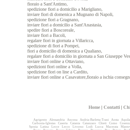
fioraio a Sant'Antimo,
spedizione fiori a domicilio a Marigliano,
inviare fiori di domenica a Mugnano di Napoli,
spedizione fiori a Gragnano,
inviare fiori a domicilio a Sant'Anastasia,
spedire fiori a Boscoreale,
inviare fiori a Bacoli,
regalare fiori in giornata a Villaricca,
spedizione di fiori a Pompei,
fiori a domicilio di domenica a Qualiano,
regalare fiori a domicilio in giornata a San Giuseppe Ve
inviare fiori online a Ottaviano,
spedizioni fiori online a Volla,
spedizione fiori on line a Cardito,
inviare fiori online a Casavatore,fioraio a ischia consegn
Home
|
Contatti
|
Ch
Agrigento
Alessandria
Ancona
Andria-Barletta-Trani
Aosta
Aquila
Carbonia-Iglesias
Caserta
Catania
Catanzaro
Chieti
Como
Cosenz
Spezia
Latina
Lecce
Lecco
Livorno
Lodi
Lucca
Macerata
Manto
Pavia
Perugia
Pesaro-Urbino
Pescara
Piacenza
Pisa
Pistoia
Por