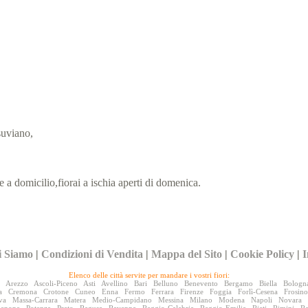
suviano,
e a domicilio,fiorai a ischia aperti di domenica.
i Siamo
|
Condizioni di Vendita
|
Mappa del Sito
|
Cookie Policy
|
I
Elenco delle città servite per mandare i vostri fiori:
Arezzo
Ascoli-Piceno
Asti
Avellino
Bari
Belluno
Benevento
Bergamo
Biella
Bologn
a
Cremona
Crotone
Cuneo
Enna
Fermo
Ferrara
Firenze
Foggia
Forlì-Cesena
Frosin
va
Massa-Carrara
Matera
Medio-Campidano
Messina
Milano
Modena
Napoli
Novara
denone
Potenza
Prato
Ragusa
Ravenna
Reggio-Calabria
Reggio-Emilia
Rieti
Rimini
R