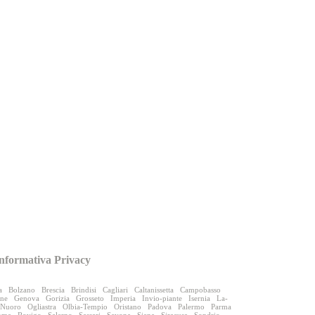
nformativa Privacy
a
Bolzano
Brescia
Brindisi
Cagliari
Caltanissetta
Campobasso
one
Genova
Gorizia
Grosseto
Imperia
Invio-piante
Isernia
La-
Nuoro
Ogliastra
Olbia-Tempio
Oristano
Padova
Palermo
Parma
oma
Rovigo
Salerno
Sassari
Savona
Siena
Siracusa
Sondrio