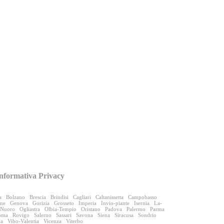
nformativa Privacy
a
Bolzano
Brescia
Brindisi
Cagliari
Caltanissetta
Campobasso
one
Genova
Gorizia
Grosseto
Imperia
Invio-piante
Isernia
La-
Nuoro
Ogliastra
Olbia-Tempio
Oristano
Padova
Palermo
Parma
oma
Rovigo
Salerno
Sassari
Savona
Siena
Siracusa
Sondrio
na
Vibo-Valentia
Vicenza
Viterbo