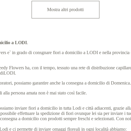
Mostra altri prodotti
micilio a LODI
.
lowers e` in grado di consgnare fiori a domicilio a LODI e nella provincia
eedy Flowers ha, con il tempo, tessuto una rete di distribuzione capillare, 
a diLODI.
laboratori, possiamo garantire anche la consegna a domicilio di Domenica
 alla persona amata non è mai stato così facile.
iamo inviare fiori a domicilio in tutta Lodi e città adiacenti, grazie alla
ssibile effettuare la spedizione di fiori ovunque lei sia per inviare i t
re la consegna a domicilio con prodotti sempre freschi e selezionati. Con n
 di Lodi e ci permette di inviare omaggi floreali in ogni località abbiamo: