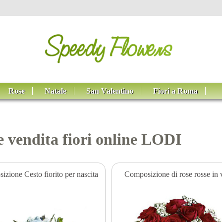
Rose
Natale
San Valentino
Fiori a Roma
e vendita fiori online LODI
zione Cesto fiorito per nascita
Composizione di rose rosse in 