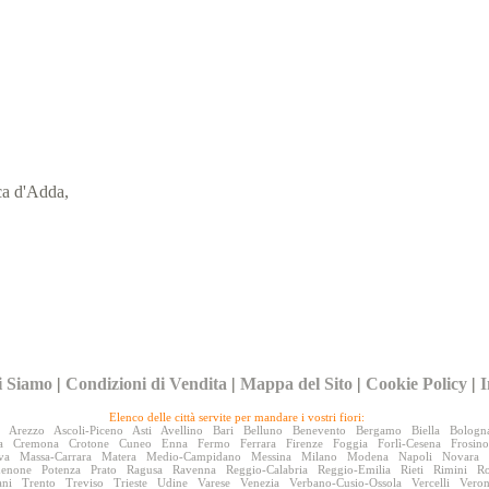
ca d'Adda,
i Siamo
|
Condizioni di Vendita
|
Mappa del Sito
|
Cookie Policy
|
I
Elenco delle città servite per mandare i vostri fiori:
Arezzo
Ascoli-Piceno
Asti
Avellino
Bari
Belluno
Benevento
Bergamo
Biella
Bologn
a
Cremona
Crotone
Cuneo
Enna
Fermo
Ferrara
Firenze
Foggia
Forlì-Cesena
Frosin
va
Massa-Carrara
Matera
Medio-Campidano
Messina
Milano
Modena
Napoli
Novara
denone
Potenza
Prato
Ragusa
Ravenna
Reggio-Calabria
Reggio-Emilia
Rieti
Rimini
R
ani
Trento
Treviso
Trieste
Udine
Varese
Venezia
Verbano-Cusio-Ossola
Vercelli
Vero