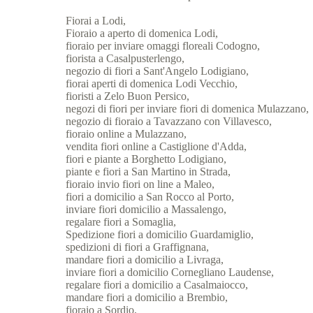
Fiorai a Lodi,
Fioraio a aperto di domenica Lodi,
fioraio per inviare omaggi floreali Codogno,
fiorista a Casalpusterlengo,
negozio di fiori a Sant'Angelo Lodigiano,
fiorai aperti di domenica Lodi Vecchio,
fioristi a Zelo Buon Persico,
negozi di fiori per inviare fiori di domenica Mulazzano,
negozio di fioraio a Tavazzano con Villavesco,
fioraio online a Mulazzano,
vendita fiori online a Castiglione d'Adda,
fiori e piante a Borghetto Lodigiano,
piante e fiori a San Martino in Strada,
fioraio invio fiori on line a Maleo,
fiori a domicilio a San Rocco al Porto,
inviare fiori domicilio a Massalengo,
regalare fiori a Somaglia,
Spedizione fiori a domicilio Guardamiglio,
spedizioni di fiori a Graffignana,
mandare fiori a domicilio a Livraga,
inviare fiori a domicilio Cornegliano Laudense,
regalare fiori a domicilio a Casalmaiocco,
mandare fiori a domicilio a Brembio,
fioraio a Sordio,