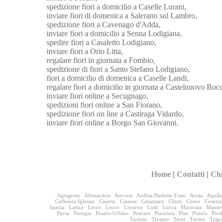
spedizione fiori a domicilio a Caselle Lurani,
inviare fiori di domenica a Salerano sul Lambro,
spedizione fiori a Cavenago d'Adda,
inviare fiori a domicilio a Senna Lodigiana,
spedire fiori a Casaletto Lodigiano,
inviare fiori a Orio Litta,
regalare fiori in giornata a Fombio,
spedizione di fiori a Santo Stefano Lodigiano,
fiori a domicilio di domenica a Caselle Landi,
regalare fiori a domicilio in giornata a Castelnuovo Boc
inviare fiori online a Secugnago,
spedizioni fiori online a San Fiorano,
spedizione fiori on line a Castiraga Vidardo,
inviare fiori online a Borgo San Giovanni.
Home
|
Contatti
|
Ch
Agrigento
Alessandria
Ancona
Andria-Barletta-Trani
Aosta
Aquila
Carbonia-Iglesias
Caserta
Catania
Catanzaro
Chieti
Como
Cosenz
Spezia
Latina
Lecce
Lecco
Livorno
Lodi
Lucca
Macerata
Manto
Pavia
Perugia
Pesaro-Urbino
Pescara
Piacenza
Pisa
Pistoia
Por
Taranto
Teramo
Terni
Torino
Trap