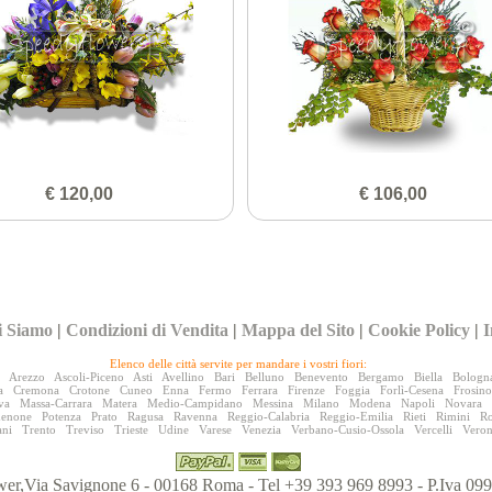
€ 120,00
€ 106,00
i Siamo
|
Condizioni di Vendita
|
Mappa del Sito
|
Cookie Policy
|
I
Elenco delle città servite per mandare i vostri fiori:
Arezzo
Ascoli-Piceno
Asti
Avellino
Bari
Belluno
Benevento
Bergamo
Biella
Bologn
a
Cremona
Crotone
Cuneo
Enna
Fermo
Ferrara
Firenze
Foggia
Forlì-Cesena
Frosin
va
Massa-Carrara
Matera
Medio-Campidano
Messina
Milano
Modena
Napoli
Novara
denone
Potenza
Prato
Ragusa
Ravenna
Reggio-Calabria
Reggio-Emilia
Rieti
Rimini
R
ani
Trento
Treviso
Trieste
Udine
Varese
Venezia
Verbano-Cusio-Ossola
Vercelli
Vero
er,Via Savignone 6 - 00168 Roma - Tel +39 393 969 8993 - P.Iva 0