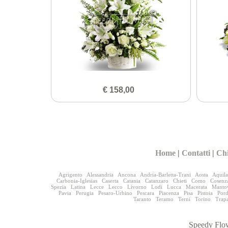
€ 158,00
Home
|
Contatti
|
Ch
Agrigento
Alessandria
Ancona
Andria-Barletta-Trani
Aosta
Aquila
Carbonia-Iglesias
Caserta
Catania
Catanzaro
Chieti
Como
Cosenz
Spezia
Latina
Lecce
Lecco
Livorno
Lodi
Lucca
Macerata
Manto
Pavia
Perugia
Pesaro-Urbino
Pescara
Piacenza
Pisa
Pistoia
Por
Taranto
Teramo
Terni
Torino
Trap
Speedy Flow