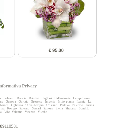
€ 95,00
nformativa Privacy
a
Bolzano
Brescia
Brindisi
Cagliari
Caltanissetta
Campobasso
one
Genova
Gorizia
Grosseto
Imperia
Invio-piante
Isernia
La-
Nuoro
Ogliastra
Olbia-Tempio
Oristano
Padova
Palermo
Parma
oma
Rovigo
Salerno
Sassari
Savona
Siena
Siracusa
Sondrio
na
Vibo-Valentia
Vicenza
Viterbo
9989110581