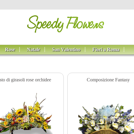
Rose
Natale
San Valentino
Fiori a Roma
to di girasoli rose orchidee
Composizione Fantasy