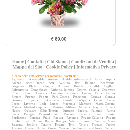
€ 69,00
Home
|
Contatti
|
Chi Siamo
|
Condizioni di Vendita
|
Mappa del Sito
|
Cookie Policy
|
Informativa Privacy
Elenco delle città servite per mandare i vostri fiori:
Agrigento
Alessandria
Ancona
Andria-Barletta-Trani
Aosta
Aquila
Arezzo
Ascoli-Piceno
Asti
Avellino
Bari
Belluno
Benevento
Bergamo
Biella
Bologna
Bolzano
Brescia
Brindisi
Cagliari
Caltanissetta
Campobasso
Carbonia-Iglesias
Caserta
Catania
Catanzaro
Chieti
Como
Cosenza
Cremona
Crotone
Cuneo
Enna
Fermo
Ferrara
Firenze
Foggia
Forlì-Cesena
Frosinone
Genova
Gorizia
Grosseto
Imperia
Invio-piante
Isernia
La-Spezia
Latina
Lecce
Lecco
Livorno
Lodi
Lucca
Macerata
Mantova
Massa-Carrara
Matera
Medio-Campidano
Messina
Milano
Modena
Napoli
Novara
Nuoro
Ogliastra
Olbia-Tempio
Oristano
Padova
Palermo
Parma
Pavia
Perugia
Pesaro-Urbino
Pescara
Piacenza
Pisa
Pistoia
Pordenone
Potenza
Prato
Ragusa
Ravenna
Reggio-Calabria
Reggio-
Emilia
Rieti
Rimini
Roma
Rovigo
Salerno
Sassari
Savona
Siena
Siracusa
Sondrio
Taranto
Teramo
Terni
Torino
Trapani
Trento
Treviso
Trieste
Udine
Varese
Venezia
Verbano-Cusio-Ossola
Vercelli