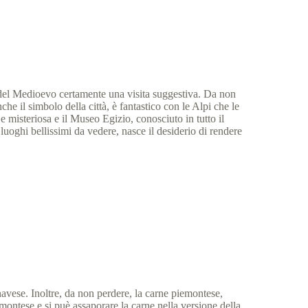
.
o del Medioevo certamente una visita suggestiva. Da non
e il simbolo della città, è fantastico con le Alpi che le
 misteriosa e il Museo Egizio, conosciuto in tutto il
uoghi bellissimi da vedere, nasce il desiderio di rendere
avese. Inoltre, da non perdere, la carne piemontese,
iemontese e si puè assaporare la carne nella versione della