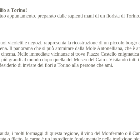
ilio a Torino!
 tuo appuntamento, preparato dalle sapienti mani di un fiorista di Torino
uoi vicoletti e negozi, rappresenta la ricostruzione di un piccolo borg
pena. Il panorama che si può ammirare dalla Mole Antonelliana, che è anch
cinema. Nelle immediate vicinanze si trova Piazza Castello enigmatica e
più grandi al mondo dopo quella del Museo del Cairo. Visitando tutti i l
esiderio di inviare dei fiori a Torino alla persone che ami.
da, i molti formaggi di questa regione, il vino del Monferrato o il Can
ostata o filetto, la carne è un ingrediente fondamentale nella tradizione p