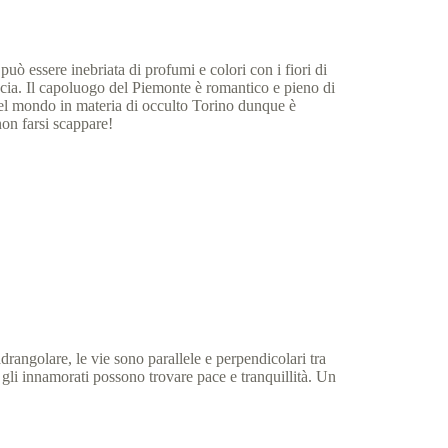
 può essere inebriata di profumi e colori con i fiori di
ncia. Il capoluogo del Piemonte è romantico e pieno di
 nel mondo in materia di occulto Torino dunque è
non farsi scappare!
adrangolare, le vie sono parallele e perpendicolari tra
ui gli innamorati possono trovare pace e tranquillità. Un