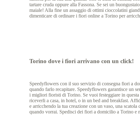
tartare cruda oppure alla Fassona. Se sei un buongustaio, p
maiale! Alla fine un assaggio di ottimi cioccolatini gian
dimenticare di ordinare i fiori online a Torino per arricch
Torino dove i fiori arrivano con un click!
Speedyflowers con il suo servizio di consegna fiori a domi
quando farlo recapitare. Speedyflowers garantisce un servi
i migliori fioristi di Torino. Se vuoi festeggiare in ques
riceverli a casa, in hotel, o in un bed and breakfast. Affi
e arricchendo la tua creazione con un vaso, una scatola 
quando vorrai. Spedisci dei fiori a domicilio a Torino e n