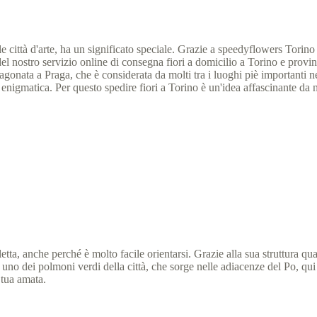
lle città d'arte, ha un significato speciale. Grazie a speedyflowers Torino
 nostro servizio online di consegna fiori a domicilio a Torino e provi
aragonata a Praga, che è considerata da molti tra i luoghi piè importanti
i enigmatica. Per questo spedire fiori a Torino è un'idea affascinante da 
cletta, anche perché è molto facile orientarsi. Grazie alla sua struttura qu
ino uno dei polmoni verdi della città, che sorge nelle adiacenze del Po, q
a tua amata.