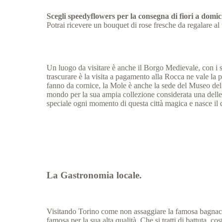
Scegli speedyflowers per la consegna di fiori a domic
Potrai ricevere un bouquet di rose fresche da regalare al
Un luogo da visitare è anche il Borgo Medievale, con i s
trascurare è la visita a pagamento alla Rocca ne vale la 
fanno da cornice, la Mole è anche la sede del Museo del 
mondo per la sua ampia collezione considerata una delle 
speciale ogni momento di questa città magica e nasce il d
La Gastronomia locale.
Visitando Torino come non assaggiare la famosa bagnacau
famosa per la sua alta qualità. Che si tratti di battuta, c