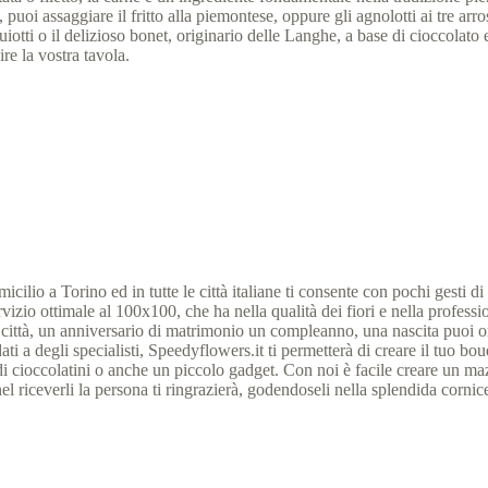
uoi assaggiare il fritto alla piemontese, oppure gli agnolotti ai tre arrost
duiotti o il delizioso bonet, originario delle Langhe, a base di cioccolat
ire la vostra tavola.
cilio a Torino ed in tutte le città italiane ti consente con pochi gesti di
zio ottimale al 100x100, che ha nella qualità dei fiori e nella professio
ta città, un anniversario di matrimonio un compleanno, una nascita puoi or
dati a degli specialisti, Speedyflowers.it ti permetterà di creare il tuo bo
di cioccolatini o anche un piccolo gadget. Con noi è facile creare un ma
el riceverli la persona ti ringrazierà, godendoseli nella splendida cornice