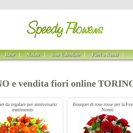
Rose
Natale
San Valentino
Fiori a Roma
NO e vendita fiori online TORIN
t da regalare per anniversario
Bouquet di rose rosse per la Fes
matrimonio
Nonni