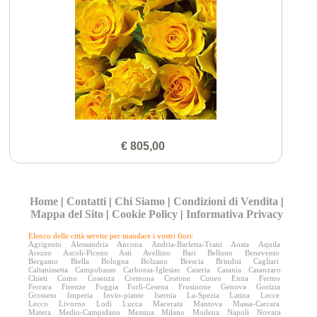
€ 805,00
Home
|
Contatti
|
Chi Siamo
|
Condizioni di Vendita
|
Mappa del Sito
|
Cookie Policy
|
Informativa Privacy
Elenco delle città servite per mandare i vostri fiori:
Agrigento
Alessandria
Ancona
Andria-Barletta-Trani
Aosta
Aquila
Arezzo
Ascoli-Piceno
Asti
Avellino
Bari
Belluno
Benevento
Bergamo
Biella
Bologna
Bolzano
Brescia
Brindisi
Cagliari
Caltanissetta
Campobasso
Carbonia-Iglesias
Caserta
Catania
Catanzaro
Chieti
Como
Cosenza
Cremona
Crotone
Cuneo
Enna
Fermo
Ferrara
Firenze
Foggia
Forlì-Cesena
Frosinone
Genova
Gorizia
Grosseto
Imperia
Invio-piante
Isernia
La-Spezia
Latina
Lecce
Lecco
Livorno
Lodi
Lucca
Macerata
Mantova
Massa-Carrara
Matera
Medio-Campidano
Messina
Milano
Modena
Napoli
Novara