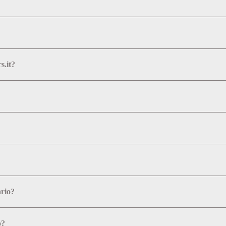
s.it?
ario?
o?