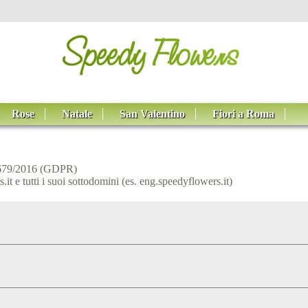
Rose
Natale
San Valentino
Fiori a Roma
n.679/2016 (GDPR)
t e tutti i suoi sottodomini (es. eng.speedyflowers.it)