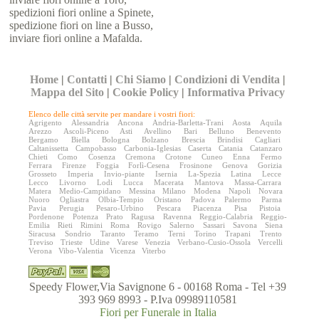
spedizioni fiori online a Spinete,
spedizione fiori on line a Busso,
inviare fiori online a Mafalda.
Home
|
Contatti
|
Chi Siamo
|
Condizioni di Vendita
|
Mappa del Sito
|
Cookie Policy
|
Informativa Privacy
Elenco delle città servite per mandare i vostri fiori:
Agrigento
Alessandria
Ancona
Andria-Barletta-Trani
Aosta
Aquila
Arezzo
Ascoli-Piceno
Asti
Avellino
Bari
Belluno
Benevento
Bergamo
Biella
Bologna
Bolzano
Brescia
Brindisi
Cagliari
Caltanissetta
Campobasso
Carbonia-Iglesias
Caserta
Catania
Catanzaro
Chieti
Como
Cosenza
Cremona
Crotone
Cuneo
Enna
Fermo
Ferrara
Firenze
Foggia
Forlì-Cesena
Frosinone
Genova
Gorizia
Grosseto
Imperia
Invio-piante
Isernia
La-Spezia
Latina
Lecce
Lecco
Livorno
Lodi
Lucca
Macerata
Mantova
Massa-Carrara
Matera
Medio-Campidano
Messina
Milano
Modena
Napoli
Novara
Nuoro
Ogliastra
Olbia-Tempio
Oristano
Padova
Palermo
Parma
Pavia
Perugia
Pesaro-Urbino
Pescara
Piacenza
Pisa
Pistoia
Pordenone
Potenza
Prato
Ragusa
Ravenna
Reggio-Calabria
Reggio-
Emilia
Rieti
Rimini
Roma
Rovigo
Salerno
Sassari
Savona
Siena
Siracusa
Sondrio
Taranto
Teramo
Terni
Torino
Trapani
Trento
Treviso
Trieste
Udine
Varese
Venezia
Verbano-Cusio-Ossola
Vercelli
Verona
Vibo-Valentia
Vicenza
Viterbo
Speedy Flower,Via Savignone 6 - 00168 Roma - Tel +39
393 969 8993 - P.Iva 09989110581
Fiori per Funerale in Italia