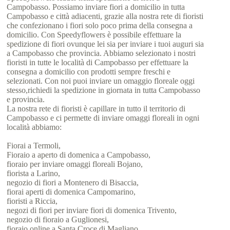
Campobasso. Possiamo inviare fiori a domicilio in tutta
Campobasso e città adiacenti, grazie alla nostra rete di fioristi
che confezionano i fiori solo poco prima della consegna a
domicilio. Con Speedyflowers è possibile effettuare la
spedizione di fiori ovunque lei sia per inviare i tuoi auguri sia
a Campobasso che provincia. Abbiamo selezionato i nostri
fioristi in tutte le località di Campobasso per effettuare la
consegna a domicilio con prodotti sempre freschi e
selezionati. Con noi puoi inviare un omaggio floreale oggi
stesso,richiedi la spedizione in giornata in tutta Campobasso
e provincia.
La nostra rete di fioristi è capillare in tutto il territorio di
Campobasso e ci permette di inviare omaggi floreali in ogni
località abbiamo:
Fiorai a Termoli,
Fioraio a aperto di domenica a Campobasso,
fioraio per inviare omaggi floreali Bojano,
fiorista a Larino,
negozio di fiori a Montenero di Bisaccia,
fiorai aperti di domenica Campomarino,
fioristi a Riccia,
negozi di fiori per inviare fiori di domenica Trivento,
negozio di fioraio a Guglionesi,
fioraio online a Santa Croce di Magliano,