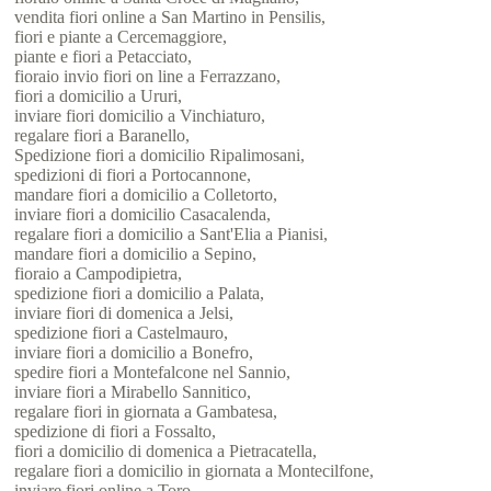
vendita fiori online a San Martino in Pensilis,
fiori e piante a Cercemaggiore,
piante e fiori a Petacciato,
fioraio invio fiori on line a Ferrazzano,
fiori a domicilio a Ururi,
inviare fiori domicilio a Vinchiaturo,
regalare fiori a Baranello,
Spedizione fiori a domicilio Ripalimosani,
spedizioni di fiori a Portocannone,
mandare fiori a domicilio a Colletorto,
inviare fiori a domicilio Casacalenda,
regalare fiori a domicilio a Sant'Elia a Pianisi,
mandare fiori a domicilio a Sepino,
fioraio a Campodipietra,
spedizione fiori a domicilio a Palata,
inviare fiori di domenica a Jelsi,
spedizione fiori a Castelmauro,
inviare fiori a domicilio a Bonefro,
spedire fiori a Montefalcone nel Sannio,
inviare fiori a Mirabello Sannitico,
regalare fiori in giornata a Gambatesa,
spedizione di fiori a Fossalto,
fiori a domicilio di domenica a Pietracatella,
regalare fiori a domicilio in giornata a Montecilfone,
inviare fiori online a Toro,