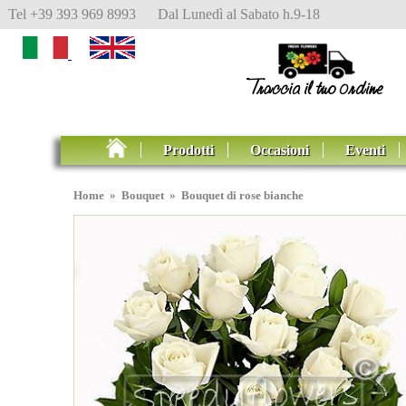
Tel +39 393 969 8993 Dal Lunedì al Sabato h.9-18
Prodotti
Occasioni
Eventi
Home
»
Bouquet
»
Bouquet di rose bianche