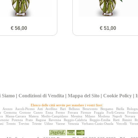
€ 56,00
€ 51,00
i Siamo
|
Condizioni di Vendita
|
Mappa del Sito
|
Cookie Policy
|
I
Elenco delle città servite per mandare i vostri fiori:
Arezzo
Ascoli-Piceno
Asti
Avellino
Bari
Belluno
Benevento
Bergamo
Biella
Bologn
a
Cremona
Crotone
Cuneo
Enna
Fermo
Ferrara
Firenze
Foggia
Forlì-Cesena
Frosin
va
Massa-Carrara
Matera
Medio-Campidano
Messina
Milano
Modena
Napoli
Novara
denone
Potenza
Prato
Ragusa
Ravenna
Reggio-Calabria
Reggio-Emilia
Rieti
Rimini
R
ani
Trento
Treviso
Trieste
Udine
Varese
Venezia
Verbano-Cusio-Ossola
Vercelli
Vero