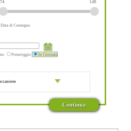
74
148
a Data di Consegna:
ino
Pomeriggio
In Giornata
Continua