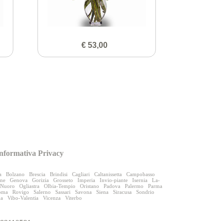
€ 53,00
nformativa Privacy
a
Bolzano
Brescia
Brindisi
Cagliari
Caltanissetta
Campobasso
one
Genova
Gorizia
Grosseto
Imperia
Invio-piante
Isernia
La-
Nuoro
Ogliastra
Olbia-Tempio
Oristano
Padova
Palermo
Parma
oma
Rovigo
Salerno
Sassari
Savona
Siena
Siracusa
Sondrio
na
Vibo-Valentia
Vicenza
Viterbo