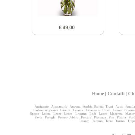
€ 49,00
Home
|
Contatti
|
Ch
Agrigento
Alessandria
Ancona
Andria-Barletta-Trani
Aosta
Aquila
Carbonia-Iglesias
Caserta
Catania
Catanzaro
Chieti
Como
Cosenz
Spezia
Latina
Lecce
Lecco
Livorno
Lodi
Lucca
Macerata
Manto
Pavia
Perugia
Pesaro-Urbino
Pescara
Piacenza
Pisa
Pistoia
Por
Taranto
Teramo
Terni
Torino
Trap