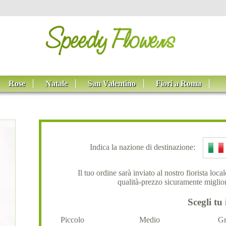
Rose
Natale
San Valentino
Fiori a Roma
Indica la nazione di destinazione:
Il tuo ordine sarà inviato al nostro fiorista loc
qualità-prezzo sicuramente miglior
Scegli tu 
Piccolo
Medio
Gr