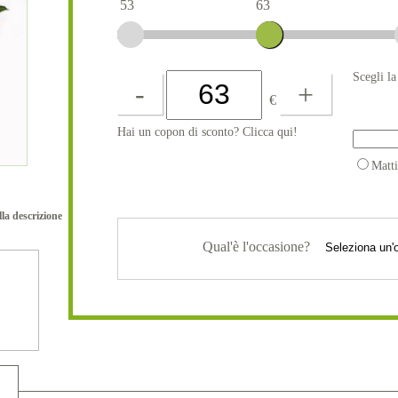
53
63
Scegli l
-
+
€
Hai un copon di sconto? Clicca qui!
Matt
lla descrizione
Qual'è l'occasione?