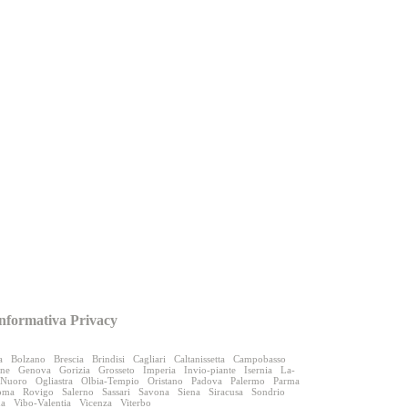
nformativa Privacy
a
Bolzano
Brescia
Brindisi
Cagliari
Caltanissetta
Campobasso
one
Genova
Gorizia
Grosseto
Imperia
Invio-piante
Isernia
La-
Nuoro
Ogliastra
Olbia-Tempio
Oristano
Padova
Palermo
Parma
oma
Rovigo
Salerno
Sassari
Savona
Siena
Siracusa
Sondrio
na
Vibo-Valentia
Vicenza
Viterbo