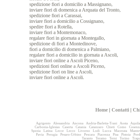
spedizione fiori a domicilio a Massignano,
inviare fiori di domenica a Arquata del Tronto,
spedizione fiori a Carassai,
inviare fiori a domicilio a Cossignano,
spedire fiori a Rotella,
inviare fiori a Montemonaco,
regalare fiori in giornata a Montegallo,
spedizione di fiori a Montedinove,
fiori a domicilio di domenica a Palmiano,
regalare fiori a domicilio in giornata a Ascoli,
inviare fiori online a Ascoli Piceno,
spedizioni fiori online a Ascoli Piceno,
spedizione fiori on line a Ascoli,
inviare fiori online a Ascoli.
Home
|
Contatti
|
Ch
Agrigento
Alessandria
Ancona
Andria-Barletta-Trani
Aosta
Aquila
Carbonia-Iglesias
Caserta
Catania
Catanzaro
Chieti
Como
Cosenz
Spezia
Latina
Lecce
Lecco
Livorno
Lodi
Lucca
Macerata
Manto
Pavia
Perugia
Pesaro-Urbino
Pescara
Piacenza
Pisa
Pistoia
Por
Taranto
Teramo
Terni
Torino
Trap