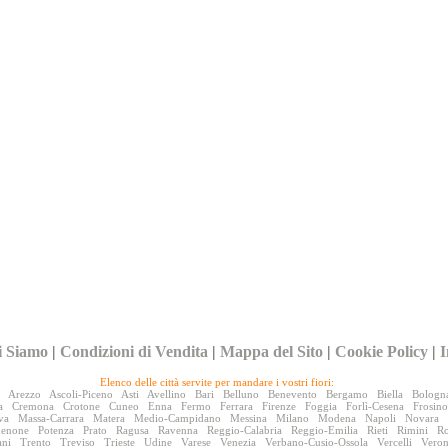
i Siamo
|
Condizioni di Vendita
|
Mappa del Sito
|
Cookie Policy
|
I
Elenco delle città servite per mandare i vostri fiori:
Arezzo
Ascoli-Piceno
Asti
Avellino
Bari
Belluno
Benevento
Bergamo
Biella
Bologn
a
Cremona
Crotone
Cuneo
Enna
Fermo
Ferrara
Firenze
Foggia
Forlì-Cesena
Frosin
va
Massa-Carrara
Matera
Medio-Campidano
Messina
Milano
Modena
Napoli
Novara
denone
Potenza
Prato
Ragusa
Ravenna
Reggio-Calabria
Reggio-Emilia
Rieti
Rimini
R
ani
Trento
Treviso
Trieste
Udine
Varese
Venezia
Verbano-Cusio-Ossola
Vercelli
Vero