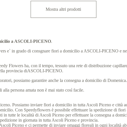
Mostra altri prodotti
domicilio a ASCOLI-PICENO
.
y Flowers e` in grado di consgnare fiori a domicilio a ASCOLI-PICENO e
eedy Flowers ha, con il tempo, tessuto una rete di distribuzione capillare, 
della provincia diASCOLI-PICENO.
laboratori, possiamo garantire anche la consegna a domicilio di Domenica
 alla persona amata non è mai stato così facile.
eno. Possiamo inviare fiori a domicilio in tutta Ascoli Piceno e città adia
icilio. Con Speedyflowers è possibile effettuare la spedizione di fiori o
i in tutte le località di Ascoli Piceno per effettuare la consegna a domic
spedizione in giornata in tutta Ascoli Piceno e provincia.
o di Ascoli Piceno e ci permette di inviare omaggi floreali in ogni località 