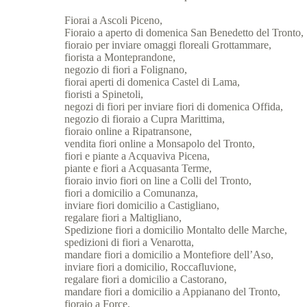
Fiorai a Ascoli Piceno,
Fioraio a aperto di domenica San Benedetto del Tronto,
fioraio per inviare omaggi floreali Grottammare,
fiorista a Monteprandone,
negozio di fiori a Folignano,
fiorai aperti di domenica Castel di Lama,
fioristi a Spinetoli,
negozi di fiori per inviare fiori di domenica Offida,
negozio di fioraio a Cupra Marittima,
fioraio online a Ripatransone,
vendita fiori online a Monsapolo del Tronto,
fiori e piante a Acquaviva Picena,
piante e fiori a Acquasanta Terme,
fioraio invio fiori on line a Colli del Tronto,
fiori a domicilio a Comunanza,
inviare fiori domicilio a Castigliano,
regalare fiori a Maltigliano,
Spedizione fiori a domicilio Montalto delle Marche,
spedizioni di fiori a Venarotta,
mandare fiori a domicilio a Montefiore dell’Aso,
inviare fiori a domicilio, Roccafluvione,
regalare fiori a domicilio a Castorano,
mandare fiori a domicilio a Appianano del Tronto,
fioraio a Force,