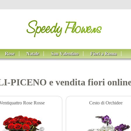
Rose
Natale
San Valentino
Fiori a Roma
OLI-PICENO e vendita fiori on
Ventiquattro Rose Rosse
Cesto di Orchidee