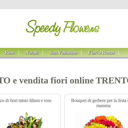
Rose
Natale
San Valentino
Fiori a Roma
TO e vendita fiori online TREN
o di fiori misto lilium e rose
Bouquet di gerbere per la festa 
mamma