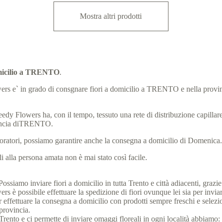
Mostra altri prodotti
domicilio a TRENTO
.
Flowers e` in grado di consgnare fiori a domicilio a TRENTO e nella prov
eedy Flowers ha, con il tempo, tessuto una rete di distribuzione capillare, 
vincia diTRENTO.
laboratori, possiamo garantire anche la consegna a domicilio di Domenica
 alla persona amata non è mai stato così facile.
ssiamo inviare fiori a domicilio in tutta Trento e città adiacenti, grazie a
 è possibile effettuare la spedizione di fiori ovunque lei sia per invia
to per effettuare la consegna a domicilio con prodotti sempre freschi e sel
 provincia.
 di Trento e ci permette di inviare omaggi floreali in ogni località abbiamo: