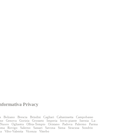
nformativa Privacy
a
Bolzano
Brescia
Brindisi
Cagliari
Caltanissetta
Campobasso
one
Genova
Gorizia
Grosseto
Imperia
Invio-piante
Isernia
La-
Nuoro
Ogliastra
Olbia-Tempio
Oristano
Padova
Palermo
Parma
oma
Rovigo
Salerno
Sassari
Savona
Siena
Siracusa
Sondrio
na
Vibo-Valentia
Vicenza
Viterbo