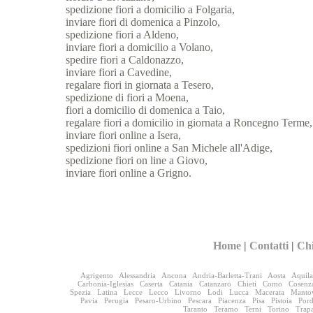
spedizione fiori a domicilio a Folgaria,
inviare fiori di domenica a Pinzolo,
spedizione fiori a Aldeno,
inviare fiori a domicilio a Volano,
spedire fiori a Caldonazzo,
inviare fiori a Cavedine,
regalare fiori in giornata a Tesero,
spedizione di fiori a Moena,
fiori a domicilio di domenica a Taio,
regalare fiori a domicilio in giornata a Roncegno Terme,
inviare fiori online a Isera,
spedizioni fiori online a San Michele all'Adige,
spedizione fiori on line a Giovo,
inviare fiori online a Grigno.
Home
|
Contatti
|
Ch
Agrigento
Alessandria
Ancona
Andria-Barletta-Trani
Aosta
Aquila
Carbonia-Iglesias
Caserta
Catania
Catanzaro
Chieti
Como
Cosenz
Spezia
Latina
Lecce
Lecco
Livorno
Lodi
Lucca
Macerata
Manto
Pavia
Perugia
Pesaro-Urbino
Pescara
Piacenza
Pisa
Pistoia
Por
Taranto
Teramo
Terni
Torino
Trap