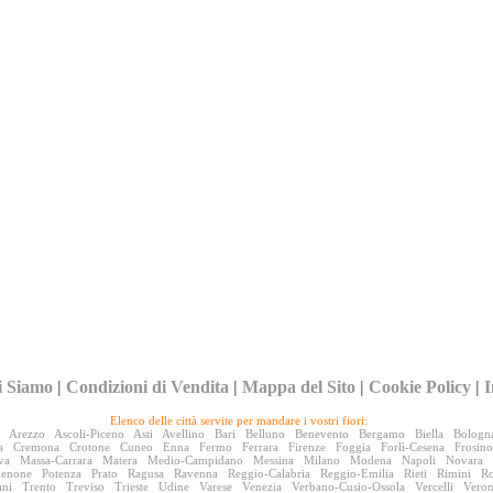
i Siamo
|
Condizioni di Vendita
|
Mappa del Sito
|
Cookie Policy
|
I
Elenco delle città servite per mandare i vostri fiori:
Arezzo
Ascoli-Piceno
Asti
Avellino
Bari
Belluno
Benevento
Bergamo
Biella
Bologn
a
Cremona
Crotone
Cuneo
Enna
Fermo
Ferrara
Firenze
Foggia
Forlì-Cesena
Frosin
va
Massa-Carrara
Matera
Medio-Campidano
Messina
Milano
Modena
Napoli
Novara
denone
Potenza
Prato
Ragusa
Ravenna
Reggio-Calabria
Reggio-Emilia
Rieti
Rimini
R
ani
Trento
Treviso
Trieste
Udine
Varese
Venezia
Verbano-Cusio-Ossola
Vercelli
Vero