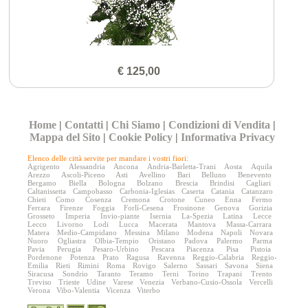
€ 125,00
Home
|
Contatti
|
Chi Siamo
|
Condizioni di Vendita
|
Mappa del Sito
|
Cookie Policy
|
Informativa Privacy
Elenco delle città servite per mandare i vostri fiori:
Agrigento
Alessandria
Ancona
Andria-Barletta-Trani
Aosta
Aquila
Arezzo
Ascoli-Piceno
Asti
Avellino
Bari
Belluno
Benevento
Bergamo
Biella
Bologna
Bolzano
Brescia
Brindisi
Cagliari
Caltanissetta
Campobasso
Carbonia-Iglesias
Caserta
Catania
Catanzaro
Chieti
Como
Cosenza
Cremona
Crotone
Cuneo
Enna
Fermo
Ferrara
Firenze
Foggia
Forlì-Cesena
Frosinone
Genova
Gorizia
Grosseto
Imperia
Invio-piante
Isernia
La-Spezia
Latina
Lecce
Lecco
Livorno
Lodi
Lucca
Macerata
Mantova
Massa-Carrara
Matera
Medio-Campidano
Messina
Milano
Modena
Napoli
Novara
Nuoro
Ogliastra
Olbia-Tempio
Oristano
Padova
Palermo
Parma
Pavia
Perugia
Pesaro-Urbino
Pescara
Piacenza
Pisa
Pistoia
Pordenone
Potenza
Prato
Ragusa
Ravenna
Reggio-Calabria
Reggio-
Emilia
Rieti
Rimini
Roma
Rovigo
Salerno
Sassari
Savona
Siena
Siracusa
Sondrio
Taranto
Teramo
Terni
Torino
Trapani
Trento
Treviso
Trieste
Udine
Varese
Venezia
Verbano-Cusio-Ossola
Vercelli
Verona
Vibo-Valentia
Vicenza
Viterbo