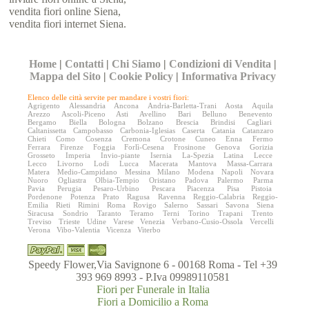
vendita fiori online Siena,
vendita fiori internet Siena.
Home
|
Contatti
|
Chi Siamo
|
Condizioni di Vendita
|
Mappa del Sito
|
Cookie Policy
|
Informativa Privacy
Elenco delle città servite per mandare i vostri fiori:
Agrigento
Alessandria
Ancona
Andria-Barletta-Trani
Aosta
Aquila
Arezzo
Ascoli-Piceno
Asti
Avellino
Bari
Belluno
Benevento
Bergamo
Biella
Bologna
Bolzano
Brescia
Brindisi
Cagliari
Caltanissetta
Campobasso
Carbonia-Iglesias
Caserta
Catania
Catanzaro
Chieti
Como
Cosenza
Cremona
Crotone
Cuneo
Enna
Fermo
Ferrara
Firenze
Foggia
Forlì-Cesena
Frosinone
Genova
Gorizia
Grosseto
Imperia
Invio-piante
Isernia
La-Spezia
Latina
Lecce
Lecco
Livorno
Lodi
Lucca
Macerata
Mantova
Massa-Carrara
Matera
Medio-Campidano
Messina
Milano
Modena
Napoli
Novara
Nuoro
Ogliastra
Olbia-Tempio
Oristano
Padova
Palermo
Parma
Pavia
Perugia
Pesaro-Urbino
Pescara
Piacenza
Pisa
Pistoia
Pordenone
Potenza
Prato
Ragusa
Ravenna
Reggio-Calabria
Reggio-
Emilia
Rieti
Rimini
Roma
Rovigo
Salerno
Sassari
Savona
Siena
Siracusa
Sondrio
Taranto
Teramo
Terni
Torino
Trapani
Trento
Treviso
Trieste
Udine
Varese
Venezia
Verbano-Cusio-Ossola
Vercelli
Verona
Vibo-Valentia
Vicenza
Viterbo
Speedy Flower,Via Savignone 6 - 00168 Roma - Tel +39
393 969 8993 - P.Iva 09989110581
Fiori per Funerale in Italia
Fiori a Domicilio a Roma