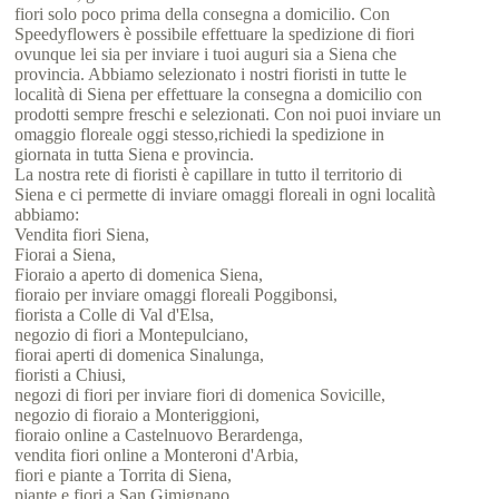
fiori solo poco prima della consegna a domicilio. Con
Speedyflowers è possibile effettuare la spedizione di fiori
ovunque lei sia per inviare i tuoi auguri sia a Siena che
provincia. Abbiamo selezionato i nostri fioristi in tutte le
località di Siena per effettuare la consegna a domicilio con
prodotti sempre freschi e selezionati. Con noi puoi inviare un
omaggio floreale oggi stesso,richiedi la spedizione in
giornata in tutta Siena e provincia.
La nostra rete di fioristi è capillare in tutto il territorio di
Siena e ci permette di inviare omaggi floreali in ogni località
abbiamo:
Vendita fiori Siena,
Fiorai a Siena,
Fioraio a aperto di domenica Siena,
fioraio per inviare omaggi floreali Poggibonsi,
fiorista a Colle di Val d'Elsa,
negozio di fiori a Montepulciano,
fiorai aperti di domenica Sinalunga,
fioristi a Chiusi,
negozi di fiori per inviare fiori di domenica Sovicille,
negozio di fioraio a Monteriggioni,
fioraio online a Castelnuovo Berardenga,
vendita fiori online a Monteroni d'Arbia,
fiori e piante a Torrita di Siena,
piante e fiori a San Gimignano,