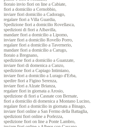
fioraio invio fiori on line a Cabiate,
fiori a domicilio a Cernobbio,
inviare fiori domicilio a Cadorago,
regalare fiori a Villa Guardia,
Spedizione fiori a domicilio Rovellasca,
spedizioni di fiori a Albavilla,
mandare fiori a domicilio a Lipomo,
inviare fiori a domicilio Rovello Porro,
regalare fiori a domicilio a Tavernerio,
mandare fiori a domicilio a Carugo,
fioraio a Bregnano,
spedizione fiori a domicilio a Guanzate,
inviare fiori di domenica a Canzo,
spedizione fiori a Capiago Intimiano,
inviare fiori a domicilio a Lurago d'Erba,
spedire fiori a Figino Serenza,
inviare fiori a Alzate Brianza,
regalare fiori in giornata a Arosio,
spedizione di fiori a Casnate con Bernate,
fiori a domicilio di domenica a Montano Lucino,
regalare fiori a domicilio in giornata a Binago,
inviare fiori online a San Fermo della Battaglia,
spedizioni fiori online a Porlezza,
spedizione fiori on line a Ponte Lambro,
inviare fiori online a Albese con Cassano.