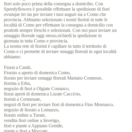
fiori solo poco prima della consegna a domicilio. Con
Speedyflowers è possibile effettuare la spedizione di fiori
ovunque lei sia per inviare i tuoi auguri sia a Como che
provincia. Abbiamo selezionato i nostri fioristi in tutte le
località di Como per effettuare la consegna a domicilio con
prodotti sempre freschi e selezionati. Con noi puoi inviare un
omaggio floreale oggi stesso,richiedi la spedizione in
giornata in tutta Como e provincia.
La nostra rete di fioristi è capillare in tutto il territorio di
Como e ci permette di inviare omaggi floreali in ogni località
abbiamo:
Fiorai a Cantù,
Fioraio a aperto di domenica Como,
fioraio per inviare omaggi floreali Mariano Comense,
fiorista a Erba,
negozio di fiori a Olgiate Comasco,
fiorai aperti di domenica Lurate Caccivio,
fioristi a Cermenate,
negozi di fiori per inviare fiori di domenica Fino Mornasco,
negozio di fioraio a Lomazzo,
fioraio online a Turate,
vendita fiori online a Inverigo,
fiori e piante a Appiano Gentile,
piante e fiori a Mozzate,