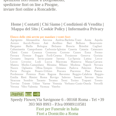
spedizione fiori on line a Pisogne,
inviare fiori online a Roncadelle.
Home
|
Contatti
|
Chi Siamo
|
Condizioni di Vendita
|
Mappa del Sito
|
Cookie Policy
|
Informativa Privacy
Elenco delle città servite per mandare i vostri fiori:
Agrigento
Alessandria
Ancona
Andria-Barletta-Trani
Aosta
Aquila
Arezzo
Ascoli-Piceno
Asti
Avellino
Bari
Belluno
Benevento
Bergamo
Biella
Bologna
Bolzano
Brescia
Brindisi
Cagliari
Caltanissetta
Campobasso
Carbonia-Iglesias
Caserta
Catania
Catanzaro
Chieti
Como
Cosenza
Cremona
Crotone
Cuneo
Enna
Fermo
Ferrara
Firenze
Foggia
Forlì-Cesena
Frosinone
Genova
Gorizia
Grosseto
Imperia
Invio-piante
Isernia
La-Spezia
Latina
Lecce
Lecco
Livorno
Lodi
Lucca
Macerata
Mantova
Massa-Carrara
Matera
Medio-Campidano
Messina
Milano
Modena
Napoli
Novara
Nuoro
Ogliastra
Olbia-Tempio
Oristano
Padova
Palermo
Parma
Pavia
Perugia
Pesaro-Urbino
Pescara
Piacenza
Pisa
Pistoia
Pordenone
Potenza
Prato
Ragusa
Ravenna
Reggio-Calabria
Reggio-
Emilia
Rieti
Rimini
Roma
Rovigo
Salerno
Sassari
Savona
Siena
Siracusa
Sondrio
Taranto
Teramo
Terni
Torino
Trapani
Trento
Treviso
Trieste
Udine
Varese
Venezia
Verbano-Cusio-Ossola
Vercelli
Verona
Vibo-Valentia
Vicenza
Viterbo
Speedy Flower,Via Savignone 6 - 00168 Roma - Tel +39
393 969 8993 - P.Iva 09989110581
Fiori per Funerale in Italia
Fiori a Domicilio a Roma