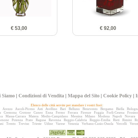
€ 53,00
€ 92,00
i Siamo
|
Condizioni di Vendita
|
Mappa del Sito
|
Cookie Policy
|
I
Elenco delle città servite per mandare i vostri fiori:
Arezzo
Ascoli-Piceno
Asti
Avellino
Bari
Belluno
Benevento
Bergamo
Biella
Bologn
a
Cremona
Crotone
Cuneo
Enna
Fermo
Ferrara
Firenze
Foggia
Forlì-Cesena
Frosin
va
Massa-Carrara
Matera
Medio-Campidano
Messina
Milano
Modena
Napoli
Novara
denone
Potenza
Prato
Ragusa
Ravenna
Reggio-Calabria
Reggio-Emilia
Rieti
Rimini
R
ani
Trento
Treviso
Trieste
Udine
Varese
Venezia
Verbano-Cusio-Ossola
Vercelli
Vero