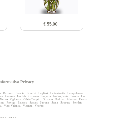
€ 55,00
nformativa Privacy
a
Bolzano
Brescia
Brindisi
Cagliari
Caltanissetta
Campobasso
one
Genova
Gorizia
Grosseto
Imperia
Invio-piante
Isernia
La-
Nuoro
Ogliastra
Olbia-Tempio
Oristano
Padova
Palermo
Parma
oma
Rovigo
Salerno
Sassari
Savona
Siena
Siracusa
Sondrio
na
Vibo-Valentia
Vicenza
Viterbo