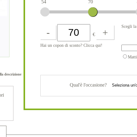
54
70
Scegli l
-
+
€
Hai un copon di sconto? Clicca qui!
Matt
lla descrizione
Qual'è l'occasione?
ori