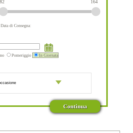
82
164
a Data di Consegna:
ino
Pomeriggio
In Giornata
Continua