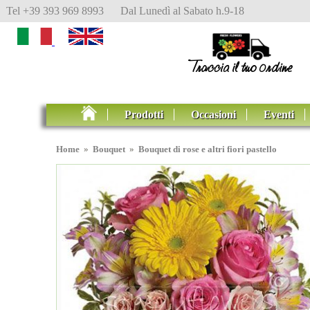
Tel +39 393 969 8993 Dal Lunedì al Sabato h.9-18
Prodotti
Occasioni
Eventi
Home
»
Bouquet
»
Bouquet di rose e altri fiori pastello