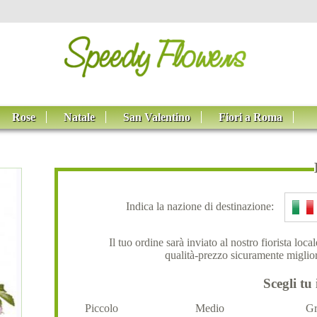
Rose
Natale
San Valentino
Fiori a Roma
Indica la nazione di destinazione:
Il tuo ordine sarà inviato al nostro fiorista loc
qualità-prezzo sicuramente miglior
Scegli tu 
Piccolo
Medio
Gr