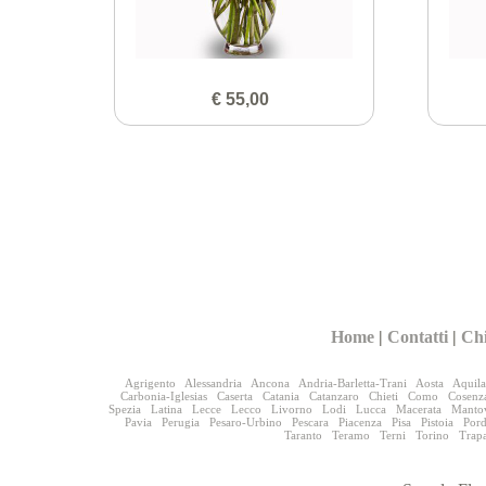
€ 55,00
Home
|
Contatti
|
Ch
Agrigento
Alessandria
Ancona
Andria-Barletta-Trani
Aosta
Aquila
Carbonia-Iglesias
Caserta
Catania
Catanzaro
Chieti
Como
Cosenz
Spezia
Latina
Lecce
Lecco
Livorno
Lodi
Lucca
Macerata
Manto
Pavia
Perugia
Pesaro-Urbino
Pescara
Piacenza
Pisa
Pistoia
Por
Taranto
Teramo
Terni
Torino
Trap