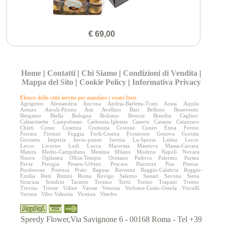
€ 69,00
Home
|
Contatti
|
Chi Siamo
|
Condizioni di Vendita
|
Mappa del Sito
|
Cookie Policy
|
Informativa Privacy
Elenco delle città servite per mandare i vostri fiori:
Agrigento
Alessandria
Ancona
Andria-Barletta-Trani
Aosta
Aquila
Arezzo
Ascoli-Piceno
Asti
Avellino
Bari
Belluno
Benevento
Bergamo
Biella
Bologna
Bolzano
Brescia
Brindisi
Cagliari
Caltanissetta
Campobasso
Carbonia-Iglesias
Caserta
Catania
Catanzaro
Chieti
Como
Cosenza
Cremona
Crotone
Cuneo
Enna
Fermo
Ferrara
Firenze
Foggia
Forlì-Cesena
Frosinone
Genova
Gorizia
Grosseto
Imperia
Invio-piante
Isernia
La-Spezia
Latina
Lecce
Lecco
Livorno
Lodi
Lucca
Macerata
Mantova
Massa-Carrara
Matera
Medio-Campidano
Messina
Milano
Modena
Napoli
Novara
Nuoro
Ogliastra
Olbia-Tempio
Oristano
Padova
Palermo
Parma
Pavia
Perugia
Pesaro-Urbino
Pescara
Piacenza
Pisa
Pistoia
Pordenone
Potenza
Prato
Ragusa
Ravenna
Reggio-Calabria
Reggio-
Emilia
Rieti
Rimini
Roma
Rovigo
Salerno
Sassari
Savona
Siena
Siracusa
Sondrio
Taranto
Teramo
Terni
Torino
Trapani
Trento
Treviso
Trieste
Udine
Varese
Venezia
Verbano-Cusio-Ossola
Vercelli
Verona
Vibo-Valentia
Vicenza
Viterbo
Speedy Flower,Via Savignone 6 - 00168 Roma - Tel +39