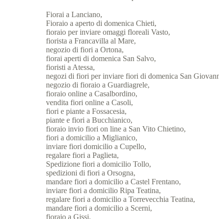
Fiorai a Lanciano,
Fioraio a aperto di domenica Chieti,
fioraio per inviare omaggi floreali Vasto,
fiorista a Francavilla al Mare,
negozio di fiori a Ortona,
fiorai aperti di domenica San Salvo,
fioristi a Atessa,
negozi di fiori per inviare fiori di domenica San Giovann
negozio di fioraio a Guardiagrele,
fioraio online a Casalbordino,
vendita fiori online a Casoli,
fiori e piante a Fossacesia,
piante e fiori a Bucchianico,
fioraio invio fiori on line a San Vito Chietino,
fiori a domicilio a Miglianico,
inviare fiori domicilio a Cupello,
regalare fiori a Paglieta,
Spedizione fiori a domicilio Tollo,
spedizioni di fiori a Orsogna,
mandare fiori a domicilio a Castel Frentano,
inviare fiori a domicilio Ripa Teatina,
regalare fiori a domicilio a Torrevecchia Teatina,
mandare fiori a domicilio a Scerni,
fioraio a Gissi,