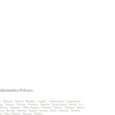
nformativa Privacy
a
Bolzano
Brescia
Brindisi
Cagliari
Caltanissetta
Campobasso
one
Genova
Gorizia
Grosseto
Imperia
Invio-piante
Isernia
La-
Nuoro
Ogliastra
Olbia-Tempio
Oristano
Padova
Palermo
Parma
oma
Rovigo
Salerno
Sassari
Savona
Siena
Siracusa
Sondrio
na
Vibo-Valentia
Vicenza
Viterbo