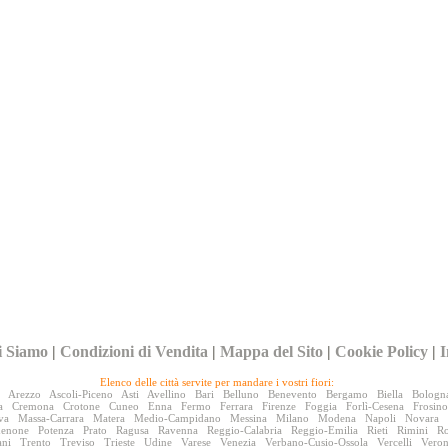
i Siamo
|
Condizioni di Vendita
|
Mappa del Sito
|
Cookie Policy
|
I
Elenco delle città servite per mandare i vostri fiori:
Arezzo
Ascoli-Piceno
Asti
Avellino
Bari
Belluno
Benevento
Bergamo
Biella
Bologn
a
Cremona
Crotone
Cuneo
Enna
Fermo
Ferrara
Firenze
Foggia
Forlì-Cesena
Frosin
va
Massa-Carrara
Matera
Medio-Campidano
Messina
Milano
Modena
Napoli
Novara
denone
Potenza
Prato
Ragusa
Ravenna
Reggio-Calabria
Reggio-Emilia
Rieti
Rimini
R
ani
Trento
Treviso
Trieste
Udine
Varese
Venezia
Verbano-Cusio-Ossola
Vercelli
Vero