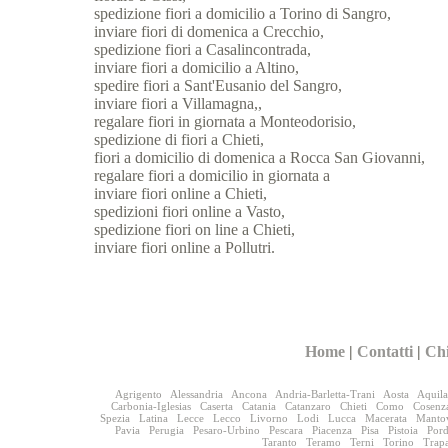
spedizione fiori a domicilio a Torino di Sangro,
inviare fiori di domenica a Crecchio,
spedizione fiori a Casalincontrada,
inviare fiori a domicilio a Altino,
spedire fiori a Sant'Eusanio del Sangro,
inviare fiori a Villamagna,,
regalare fiori in giornata a Monteodorisio,
spedizione di fiori a Chieti,
fiori a domicilio di domenica a Rocca San Giovanni,
regalare fiori a domicilio in giornata a
inviare fiori online a Chieti,
spedizioni fiori online a Vasto,
spedizione fiori on line a Chieti,
inviare fiori online a Pollutri.
Home
|
Contatti
|
Ch
Agrigento
Alessandria
Ancona
Andria-Barletta-Trani
Aosta
Aquila
Carbonia-Iglesias
Caserta
Catania
Catanzaro
Chieti
Como
Cosenz
Spezia
Latina
Lecce
Lecco
Livorno
Lodi
Lucca
Macerata
Manto
Pavia
Perugia
Pesaro-Urbino
Pescara
Piacenza
Pisa
Pistoia
Por
Taranto
Teramo
Terni
Torino
Trap