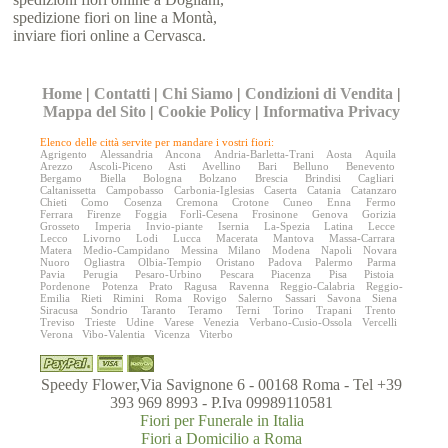
spedizione fiori on line a Montà,
inviare fiori online a Cervasca.
Home
|
Contatti
|
Chi Siamo
|
Condizioni di Vendita
|
Mappa del Sito
|
Cookie Policy
|
Informativa Privacy
Elenco delle città servite per mandare i vostri fiori:
Agrigento
Alessandria
Ancona
Andria-Barletta-Trani
Aosta
Aquila
Arezzo
Ascoli-Piceno
Asti
Avellino
Bari
Belluno
Benevento
Bergamo
Biella
Bologna
Bolzano
Brescia
Brindisi
Cagliari
Caltanissetta
Campobasso
Carbonia-Iglesias
Caserta
Catania
Catanzaro
Chieti
Como
Cosenza
Cremona
Crotone
Cuneo
Enna
Fermo
Ferrara
Firenze
Foggia
Forlì-Cesena
Frosinone
Genova
Gorizia
Grosseto
Imperia
Invio-piante
Isernia
La-Spezia
Latina
Lecce
Lecco
Livorno
Lodi
Lucca
Macerata
Mantova
Massa-Carrara
Matera
Medio-Campidano
Messina
Milano
Modena
Napoli
Novara
Nuoro
Ogliastra
Olbia-Tempio
Oristano
Padova
Palermo
Parma
Pavia
Perugia
Pesaro-Urbino
Pescara
Piacenza
Pisa
Pistoia
Pordenone
Potenza
Prato
Ragusa
Ravenna
Reggio-Calabria
Reggio-
Emilia
Rieti
Rimini
Roma
Rovigo
Salerno
Sassari
Savona
Siena
Siracusa
Sondrio
Taranto
Teramo
Terni
Torino
Trapani
Trento
Treviso
Trieste
Udine
Varese
Venezia
Verbano-Cusio-Ossola
Vercelli
Verona
Vibo-Valentia
Vicenza
Viterbo
Speedy Flower,Via Savignone 6 - 00168 Roma - Tel +39
393 969 8993 - P.Iva 09989110581
Fiori per Funerale in Italia
Fiori a Domicilio a Roma