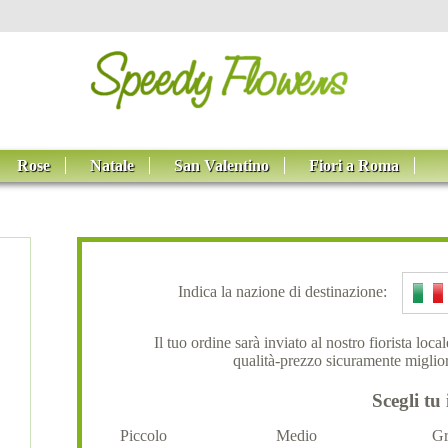
Rose
Natale
San Valentino
Fiori a Roma
Indica la nazione di destinazione:
Il tuo ordine sarà inviato al nostro fiorista loc
qualità-prezzo sicuramente miglior
Scegli tu 
Piccolo
Medio
Gr