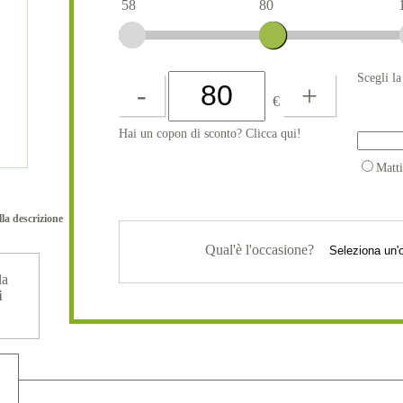
58
80
Scegli l
-
+
€
Hai un copon di sconto? Clicca qui!
Matt
lla descrizione
Qual'è l'occasione?
la
i