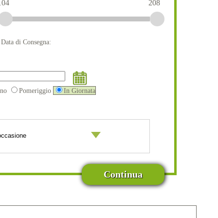
104
208
a Data di Consegna:
ino
Pomeriggio
In Giornata
Continua