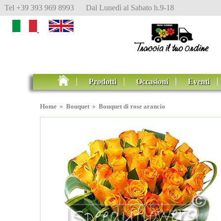
Tel +39 393 969 8993 Dal Lunedì al Sabato h.9-18
Prodotti
Occasioni
Eventi
Home
»
Bouquet
»
Bouquet di rose arancio