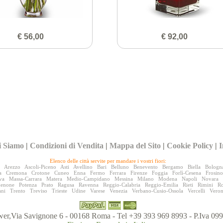
€ 56,00
€ 92,00
i Siamo
|
Condizioni di Vendita
|
Mappa del Sito
|
Cookie Policy
|
I
Elenco delle città servite per mandare i vostri fiori:
Arezzo
Ascoli-Piceno
Asti
Avellino
Bari
Belluno
Benevento
Bergamo
Biella
Bologn
a
Cremona
Crotone
Cuneo
Enna
Fermo
Ferrara
Firenze
Foggia
Forlì-Cesena
Frosin
va
Massa-Carrara
Matera
Medio-Campidano
Messina
Milano
Modena
Napoli
Novara
denone
Potenza
Prato
Ragusa
Ravenna
Reggio-Calabria
Reggio-Emilia
Rieti
Rimini
R
ani
Trento
Treviso
Trieste
Udine
Varese
Venezia
Verbano-Cusio-Ossola
Vercelli
Vero
er,Via Savignone 6 - 00168 Roma - Tel +39 393 969 8993 - P.Iva 0