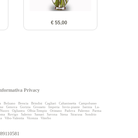
€ 55,00
nformativa Privacy
a
Bolzano
Brescia
Brindisi
Cagliari
Caltanissetta
Campobasso
one
Genova
Gorizia
Grosseto
Imperia
Invio-piante
Isernia
La-
Nuoro
Ogliastra
Olbia-Tempio
Oristano
Padova
Palermo
Parma
oma
Rovigo
Salerno
Sassari
Savona
Siena
Siracusa
Sondrio
na
Vibo-Valentia
Vicenza
Viterbo
9989110581