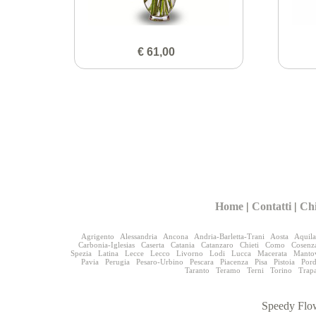
€ 61,00
Home
|
Contatti
|
Ch
Agrigento
Alessandria
Ancona
Andria-Barletta-Trani
Aosta
Aquila
Carbonia-Iglesias
Caserta
Catania
Catanzaro
Chieti
Como
Cosenz
Spezia
Latina
Lecce
Lecco
Livorno
Lodi
Lucca
Macerata
Manto
Pavia
Perugia
Pesaro-Urbino
Pescara
Piacenza
Pisa
Pistoia
Por
Taranto
Teramo
Terni
Torino
Trap
Speedy Flow