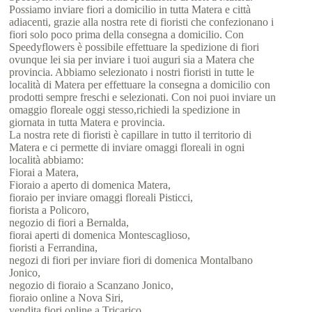
Possiamo inviare fiori a domicilio in tutta Matera e città
adiacenti, grazie alla nostra rete di fioristi che confezionano i
fiori solo poco prima della consegna a domicilio. Con
Speedyflowers è possibile effettuare la spedizione di fiori
ovunque lei sia per inviare i tuoi auguri sia a Matera che
provincia. Abbiamo selezionato i nostri fioristi in tutte le
località di Matera per effettuare la consegna a domicilio con
prodotti sempre freschi e selezionati. Con noi puoi inviare un
omaggio floreale oggi stesso,richiedi la spedizione in
giornata in tutta Matera e provincia.
La nostra rete di fioristi è capillare in tutto il territorio di
Matera e ci permette di inviare omaggi floreali in ogni
località abbiamo:
Fiorai a Matera,
Fioraio a aperto di domenica Matera,
fioraio per inviare omaggi floreali Pisticci,
fiorista a Policoro,
negozio di fiori a Bernalda,
fiorai aperti di domenica Montescaglioso,
fioristi a Ferrandina,
negozi di fiori per inviare fiori di domenica Montalbano
Jonico,
negozio di fioraio a Scanzano Jonico,
fioraio online a Nova Siri,
vendita fiori online a Tricarico,