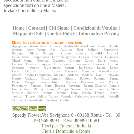
spedizione fiori on line a Matera,
inviare fiori online a Matera.
Home
|
Contatti
|
Chi Siamo
|
Condizioni di Vendita
|
Mappa del Sito
|
Cookie Policy
|
Informativa Privacy
Elenco delle città servite per mandare i vostri fiori:
Agrigento
Alessandria
Ancona
Andria-Barletta-Trani
Aosta
Aquila
Arezzo
Ascoli-Piceno
Asti
Avellino
Bari
Belluno
Benevento
Bergamo
Biella
Bologna
Bolzano
Brescia
Brindisi
Cagliari
Caltanissetta
Campobasso
Carbonia-Iglesias
Caserta
Catania
Catanzaro
Chieti
Como
Cosenza
Cremona
Crotone
Cuneo
Enna
Fermo
Ferrara
Firenze
Foggia
Forlì-Cesena
Frosinone
Genova
Gorizia
Grosseto
Imperia
Invio-piante
Isernia
La-Spezia
Latina
Lecce
Lecco
Livorno
Lodi
Lucca
Macerata
Mantova
Massa-Carrara
Matera
Medio-Campidano
Messina
Milano
Modena
Napoli
Novara
Nuoro
Ogliastra
Olbia-Tempio
Oristano
Padova
Palermo
Parma
Pavia
Perugia
Pesaro-Urbino
Pescara
Piacenza
Pisa
Pistoia
Pordenone
Potenza
Prato
Ragusa
Ravenna
Reggio-Calabria
Reggio-
Emilia
Rieti
Rimini
Roma
Rovigo
Salerno
Sassari
Savona
Siena
Siracusa
Sondrio
Taranto
Teramo
Terni
Torino
Trapani
Trento
Treviso
Trieste
Udine
Varese
Venezia
Verbano-Cusio-Ossola
Vercelli
Verona
Vibo-Valentia
Vicenza
Viterbo
Speedy Flower,Via Savignone 6 - 00168 Roma - Tel +39
393 969 8993 - P.Iva 09989110581
Fiori per Funerale in Italia
Fiori a Domicilio a Roma