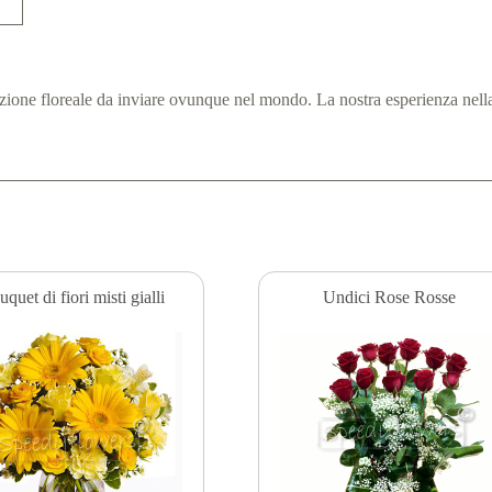
one floreale da inviare ovunque nel mondo. La nostra esperienza nella v
quet di fiori misti gialli
Undici Rose Rosse