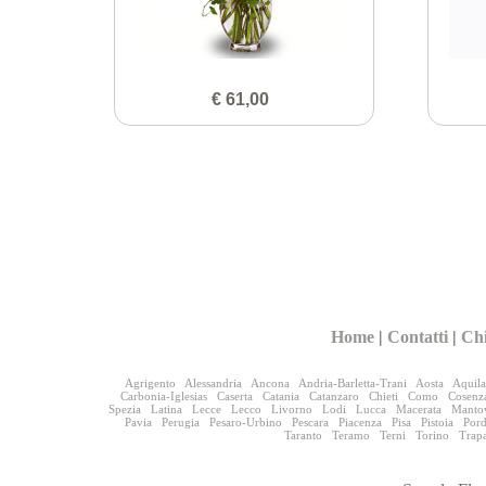
€ 61,00
Home
|
Contatti
|
Ch
Agrigento
Alessandria
Ancona
Andria-Barletta-Trani
Aosta
Aquila
Carbonia-Iglesias
Caserta
Catania
Catanzaro
Chieti
Como
Cosenz
Spezia
Latina
Lecce
Lecco
Livorno
Lodi
Lucca
Macerata
Manto
Pavia
Perugia
Pesaro-Urbino
Pescara
Piacenza
Pisa
Pistoia
Por
Taranto
Teramo
Terni
Torino
Trap