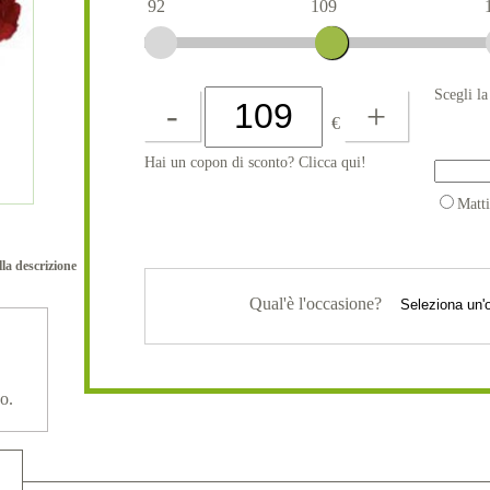
92
109
Scegli l
-
+
€
Hai un copon di sconto? Clicca qui!
Matt
lla descrizione
Qual'è l'occasione?
o.