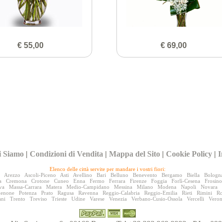
€ 55,00
€ 69,00
i Siamo
|
Condizioni di Vendita
|
Mappa del Sito
|
Cookie Policy
|
I
Elenco delle città servite per mandare i vostri fiori:
Arezzo
Ascoli-Piceno
Asti
Avellino
Bari
Belluno
Benevento
Bergamo
Biella
Bologn
a
Cremona
Crotone
Cuneo
Enna
Fermo
Ferrara
Firenze
Foggia
Forlì-Cesena
Frosin
va
Massa-Carrara
Matera
Medio-Campidano
Messina
Milano
Modena
Napoli
Novara
denone
Potenza
Prato
Ragusa
Ravenna
Reggio-Calabria
Reggio-Emilia
Rieti
Rimini
R
ani
Trento
Treviso
Trieste
Udine
Varese
Venezia
Verbano-Cusio-Ossola
Vercelli
Vero