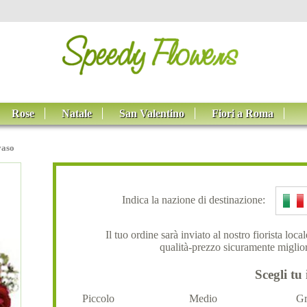
Rose
Natale
San Valentino
Fiori a Roma
vaso
Indica la nazione di destinazione:
Il tuo ordine sarà inviato al nostro fiorista loc
qualità-prezzo sicuramente miglior
Scegli tu 
Piccolo
Medio
Gr