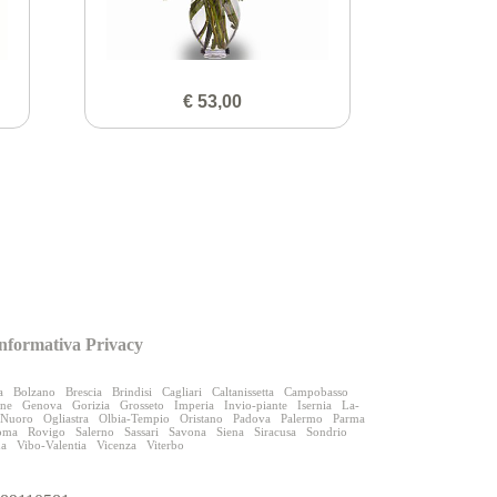
€ 53,00
nformativa Privacy
a
Bolzano
Brescia
Brindisi
Cagliari
Caltanissetta
Campobasso
one
Genova
Gorizia
Grosseto
Imperia
Invio-piante
Isernia
La-
Nuoro
Ogliastra
Olbia-Tempio
Oristano
Padova
Palermo
Parma
oma
Rovigo
Salerno
Sassari
Savona
Siena
Siracusa
Sondrio
na
Vibo-Valentia
Vicenza
Viterbo