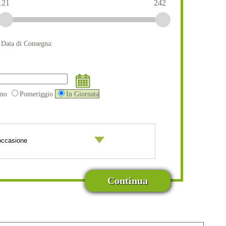
121
242
a Data di Consegna:
ino
Pomeriggio
In Giornata
Continua