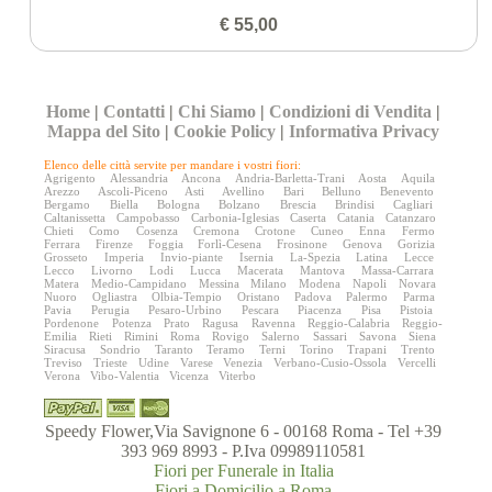
€ 55,00
Home
|
Contatti
|
Chi Siamo
|
Condizioni di Vendita
|
Mappa del Sito
|
Cookie Policy
|
Informativa Privacy
Elenco delle città servite per mandare i vostri fiori:
Agrigento
Alessandria
Ancona
Andria-Barletta-Trani
Aosta
Aquila
Arezzo
Ascoli-Piceno
Asti
Avellino
Bari
Belluno
Benevento
Bergamo
Biella
Bologna
Bolzano
Brescia
Brindisi
Cagliari
Caltanissetta
Campobasso
Carbonia-Iglesias
Caserta
Catania
Catanzaro
Chieti
Como
Cosenza
Cremona
Crotone
Cuneo
Enna
Fermo
Ferrara
Firenze
Foggia
Forlì-Cesena
Frosinone
Genova
Gorizia
Grosseto
Imperia
Invio-piante
Isernia
La-Spezia
Latina
Lecce
Lecco
Livorno
Lodi
Lucca
Macerata
Mantova
Massa-Carrara
Matera
Medio-Campidano
Messina
Milano
Modena
Napoli
Novara
Nuoro
Ogliastra
Olbia-Tempio
Oristano
Padova
Palermo
Parma
Pavia
Perugia
Pesaro-Urbino
Pescara
Piacenza
Pisa
Pistoia
Pordenone
Potenza
Prato
Ragusa
Ravenna
Reggio-Calabria
Reggio-
Emilia
Rieti
Rimini
Roma
Rovigo
Salerno
Sassari
Savona
Siena
Siracusa
Sondrio
Taranto
Teramo
Terni
Torino
Trapani
Trento
Treviso
Trieste
Udine
Varese
Venezia
Verbano-Cusio-Ossola
Vercelli
Verona
Vibo-Valentia
Vicenza
Viterbo
Speedy Flower,Via Savignone 6 - 00168 Roma - Tel +39
393 969 8993 - P.Iva 09989110581
Fiori per Funerale in Italia
Fiori a Domicilio a Roma