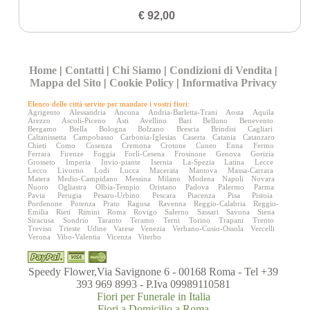
€ 92,00
Home
|
Contatti
|
Chi Siamo
|
Condizioni di Vendita
|
Mappa del Sito
|
Cookie Policy
|
Informativa Privacy
Elenco delle città servite per mandare i vostri fiori:
Agrigento
Alessandria
Ancona
Andria-Barletta-Trani
Aosta
Aquila
Arezzo
Ascoli-Piceno
Asti
Avellino
Bari
Belluno
Benevento
Bergamo
Biella
Bologna
Bolzano
Brescia
Brindisi
Cagliari
Caltanissetta
Campobasso
Carbonia-Iglesias
Caserta
Catania
Catanzaro
Chieti
Como
Cosenza
Cremona
Crotone
Cuneo
Enna
Fermo
Ferrara
Firenze
Foggia
Forlì-Cesena
Frosinone
Genova
Gorizia
Grosseto
Imperia
Invio-piante
Isernia
La-Spezia
Latina
Lecce
Lecco
Livorno
Lodi
Lucca
Macerata
Mantova
Massa-Carrara
Matera
Medio-Campidano
Messina
Milano
Modena
Napoli
Novara
Nuoro
Ogliastra
Olbia-Tempio
Oristano
Padova
Palermo
Parma
Pavia
Perugia
Pesaro-Urbino
Pescara
Piacenza
Pisa
Pistoia
Pordenone
Potenza
Prato
Ragusa
Ravenna
Reggio-Calabria
Reggio-
Emilia
Rieti
Rimini
Roma
Rovigo
Salerno
Sassari
Savona
Siena
Siracusa
Sondrio
Taranto
Teramo
Terni
Torino
Trapani
Trento
Treviso
Trieste
Udine
Varese
Venezia
Verbano-Cusio-Ossola
Vercelli
Verona
Vibo-Valentia
Vicenza
Viterbo
Speedy Flower,Via Savignone 6 - 00168 Roma - Tel +39
393 969 8993 - P.Iva 09989110581
Fiori per Funerale in Italia
Fiori a Domicilio a Roma