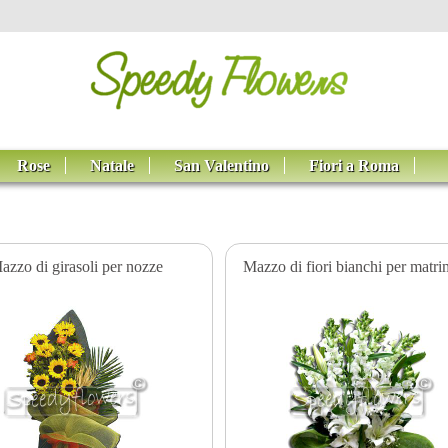
Rose
Natale
San Valentino
Fiori a Roma
azzo di girasoli per nozze
Mazzo di fiori bianchi per matr