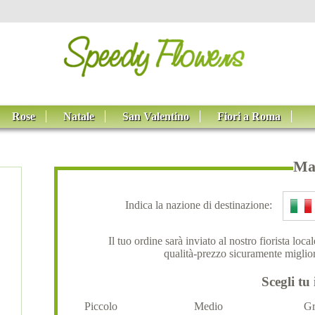
Rose
Natale
San Valentino
Fiori a Roma
Maz
Indica la nazione di destinazione:
Il tuo ordine sarà inviato al nostro fiorista loc
qualità-prezzo sicuramente miglior
Scegli tu 
Piccolo
Medio
Gr