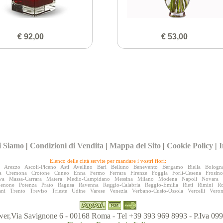
€ 92,00
€ 53,00
i Siamo
|
Condizioni di Vendita
|
Mappa del Sito
|
Cookie Policy
|
I
Elenco delle città servite per mandare i vostri fiori:
Arezzo
Ascoli-Piceno
Asti
Avellino
Bari
Belluno
Benevento
Bergamo
Biella
Bologn
a
Cremona
Crotone
Cuneo
Enna
Fermo
Ferrara
Firenze
Foggia
Forlì-Cesena
Frosin
va
Massa-Carrara
Matera
Medio-Campidano
Messina
Milano
Modena
Napoli
Novara
denone
Potenza
Prato
Ragusa
Ravenna
Reggio-Calabria
Reggio-Emilia
Rieti
Rimini
R
ani
Trento
Treviso
Trieste
Udine
Varese
Venezia
Verbano-Cusio-Ossola
Vercelli
Vero
er,Via Savignone 6 - 00168 Roma - Tel +39 393 969 8993 - P.Iva 0