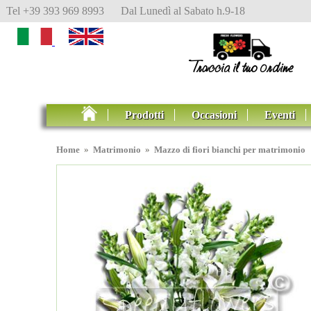
Tel +39 393 969 8993 Dal Lunedì al Sabato h.9-18
Prodotti
Occasioni
Eventi
Home
»
Matrimonio
»
Mazzo di fiori bianchi per matrimonio