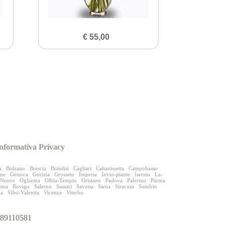
€ 55,00
nformativa Privacy
a
Bolzano
Brescia
Brindisi
Cagliari
Caltanissetta
Campobasso
one
Genova
Gorizia
Grosseto
Imperia
Invio-piante
Isernia
La-
Nuoro
Ogliastra
Olbia-Tempio
Oristano
Padova
Palermo
Parma
oma
Rovigo
Salerno
Sassari
Savona
Siena
Siracusa
Sondrio
na
Vibo-Valentia
Vicenza
Viterbo
9989110581