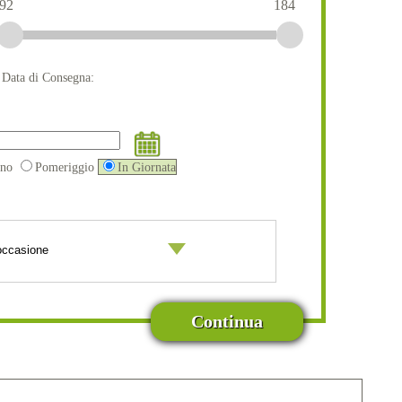
92
184
a Data di Consegna:
ino
Pomeriggio
In Giornata
Continua