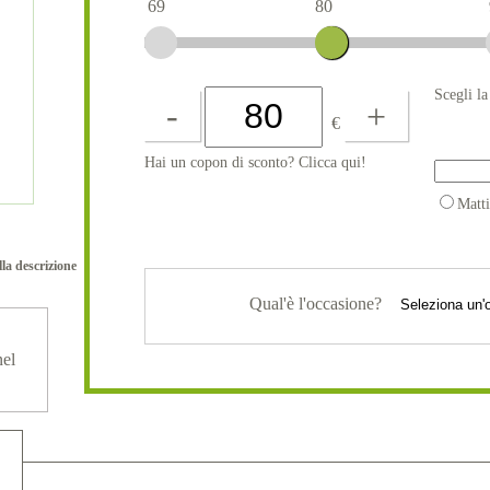
69
80
Scegli l
-
+
€
Hai un copon di sconto? Clicca qui!
Matt
lla descrizione
Qual'è l'occasione?
nel