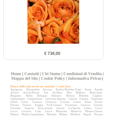
€ 736,00
Home
|
Contatti
|
Chi Siamo
|
Condizioni di Vendita
|
Mappa del Sito
|
Cookie Policy
|
Informativa Privacy
Elenco delle città servite per mandare i vostri fiori:
Agrigento
Alessandria
Ancona
Andria-Barletta-Trani
Aosta
Aquila
Arezzo
Ascoli-Piceno
Asti
Avellino
Bari
Belluno
Benevento
Bergamo
Biella
Bologna
Bolzano
Brescia
Brindisi
Cagliari
Caltanissetta
Campobasso
Carbonia-Iglesias
Caserta
Catania
Catanzaro
Chieti
Como
Cosenza
Cremona
Crotone
Cuneo
Enna
Fermo
Ferrara
Firenze
Foggia
Forlì-Cesena
Frosinone
Genova
Gorizia
Grosseto
Imperia
Invio-piante
Isernia
La-Spezia
Latina
Lecce
Lecco
Livorno
Lodi
Lucca
Macerata
Mantova
Massa-Carrara
Matera
Medio-Campidano
Messina
Milano
Modena
Napoli
Novara