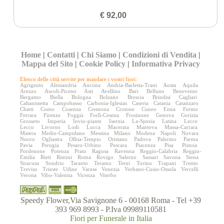
€ 92,00
Home
|
Contatti
|
Chi Siamo
|
Condizioni di Vendita
|
Mappa del Sito
|
Cookie Policy
|
Informativa Privacy
Elenco delle città servite per mandare i vostri fiori:
Agrigento
Alessandria
Ancona
Andria-Barletta-Trani
Aosta
Aquila
Arezzo
Ascoli-Piceno
Asti
Avellino
Bari
Belluno
Benevento
Bergamo
Biella
Bologna
Bolzano
Brescia
Brindisi
Cagliari
Caltanissetta
Campobasso
Carbonia-Iglesias
Caserta
Catania
Catanzaro
Chieti
Como
Cosenza
Cremona
Crotone
Cuneo
Enna
Fermo
Ferrara
Firenze
Foggia
Forlì-Cesena
Frosinone
Genova
Gorizia
Grosseto
Imperia
Invio-piante
Isernia
La-Spezia
Latina
Lecce
Lecco
Livorno
Lodi
Lucca
Macerata
Mantova
Massa-Carrara
Matera
Medio-Campidano
Messina
Milano
Modena
Napoli
Novara
Nuoro
Ogliastra
Olbia-Tempio
Oristano
Padova
Palermo
Parma
Pavia
Perugia
Pesaro-Urbino
Pescara
Piacenza
Pisa
Pistoia
Pordenone
Potenza
Prato
Ragusa
Ravenna
Reggio-Calabria
Reggio-
Emilia
Rieti
Rimini
Roma
Rovigo
Salerno
Sassari
Savona
Siena
Siracusa
Sondrio
Taranto
Teramo
Terni
Torino
Trapani
Trento
Treviso
Trieste
Udine
Varese
Venezia
Verbano-Cusio-Ossola
Vercelli
Verona
Vibo-Valentia
Vicenza
Viterbo
Speedy Flower,Via Savignone 6 - 00168 Roma - Tel +39
393 969 8993 - P.Iva 09989110581
Fiori per Funerale in Italia