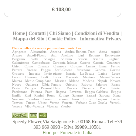
€ 108,00
Home
|
Contatti
|
Chi Siamo
|
Condizioni di Vendita
|
Mappa del Sito
|
Cookie Policy
|
Informativa Privacy
Elenco delle città servite per mandare i vostri fiori:
Agrigento
Alessandria
Ancona
Andria-Barletta-Trani
Aosta
Aquila
Arezzo
Ascoli-Piceno
Asti
Avellino
Bari
Belluno
Benevento
Bergamo
Biella
Bologna
Bolzano
Brescia
Brindisi
Cagliari
Caltanissetta
Campobasso
Carbonia-Iglesias
Caserta
Catania
Catanzaro
Chieti
Como
Cosenza
Cremona
Crotone
Cuneo
Enna
Fermo
Ferrara
Firenze
Foggia
Forlì-Cesena
Frosinone
Genova
Gorizia
Grosseto
Imperia
Invio-piante
Isernia
La-Spezia
Latina
Lecce
Lecco
Livorno
Lodi
Lucca
Macerata
Mantova
Massa-Carrara
Matera
Medio-Campidano
Messina
Milano
Modena
Napoli
Novara
Nuoro
Ogliastra
Olbia-Tempio
Oristano
Padova
Palermo
Parma
Pavia
Perugia
Pesaro-Urbino
Pescara
Piacenza
Pisa
Pistoia
Pordenone
Potenza
Prato
Ragusa
Ravenna
Reggio-Calabria
Reggio-
Emilia
Rieti
Rimini
Roma
Rovigo
Salerno
Sassari
Savona
Siena
Siracusa
Sondrio
Taranto
Teramo
Terni
Torino
Trapani
Trento
Treviso
Trieste
Udine
Varese
Venezia
Verbano-Cusio-Ossola
Vercelli
Verona
Vibo-Valentia
Vicenza
Viterbo
Speedy Flower,Via Savignone 6 - 00168 Roma - Tel +39
393 969 8993 - P.Iva 09989110581
Fiori per Funerale in Italia