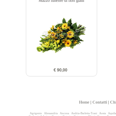
Mazzo funebre di fiori gialli
€ 90,00
Home
|
Contatti
|
Ch
Agrigento
Alessandria
Ancona
Andria-Barletta-Trani
Aosta
Aquila