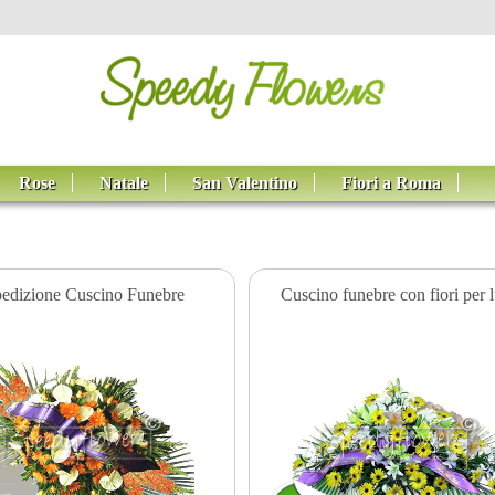
Rose
Natale
San Valentino
Fiori a Roma
edizione Cuscino Funebre
Cuscino funebre con fiori per l