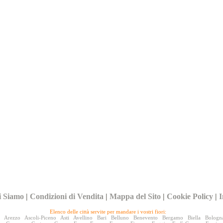
i Siamo
|
Condizioni di Vendita
|
Mappa del Sito
|
Cookie Policy
|
I
Elenco delle città servite per mandare i vostri fiori:
Arezzo
Ascoli-Piceno
Asti
Avellino
Bari
Belluno
Benevento
Bergamo
Biella
Bologn