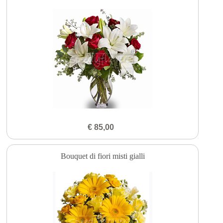
€ 85,00
Bouquet di fiori misti gialli