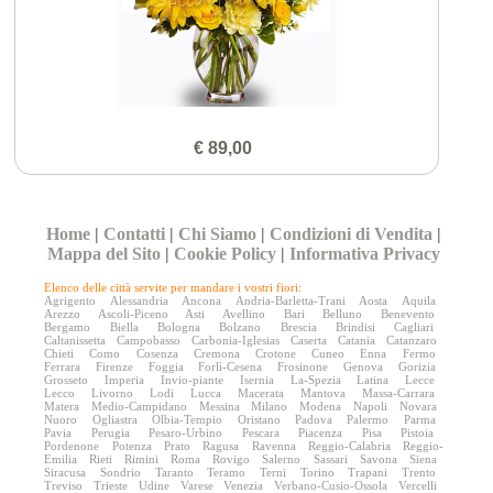
€ 89,00
Home
|
Contatti
|
Chi Siamo
|
Condizioni di Vendita
|
Mappa del Sito
|
Cookie Policy
|
Informativa Privacy
Elenco delle città servite per mandare i vostri fiori:
Agrigento
Alessandria
Ancona
Andria-Barletta-Trani
Aosta
Aquila
Arezzo
Ascoli-Piceno
Asti
Avellino
Bari
Belluno
Benevento
Bergamo
Biella
Bologna
Bolzano
Brescia
Brindisi
Cagliari
Caltanissetta
Campobasso
Carbonia-Iglesias
Caserta
Catania
Catanzaro
Chieti
Como
Cosenza
Cremona
Crotone
Cuneo
Enna
Fermo
Ferrara
Firenze
Foggia
Forlì-Cesena
Frosinone
Genova
Gorizia
Grosseto
Imperia
Invio-piante
Isernia
La-Spezia
Latina
Lecce
Lecco
Livorno
Lodi
Lucca
Macerata
Mantova
Massa-Carrara
Matera
Medio-Campidano
Messina
Milano
Modena
Napoli
Novara
Nuoro
Ogliastra
Olbia-Tempio
Oristano
Padova
Palermo
Parma
Pavia
Perugia
Pesaro-Urbino
Pescara
Piacenza
Pisa
Pistoia
Pordenone
Potenza
Prato
Ragusa
Ravenna
Reggio-Calabria
Reggio-
Emilia
Rieti
Rimini
Roma
Rovigo
Salerno
Sassari
Savona
Siena
Siracusa
Sondrio
Taranto
Teramo
Terni
Torino
Trapani
Trento
Treviso
Trieste
Udine
Varese
Venezia
Verbano-Cusio-Ossola
Vercelli