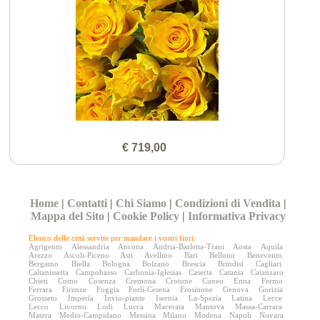
€ 719,00
Home
|
Contatti
|
Chi Siamo
|
Condizioni di Vendita
|
Mappa del Sito
|
Cookie Policy
|
Informativa Privacy
Elenco delle città servite per mandare i vostri fiori:
Agrigento
Alessandria
Ancona
Andria-Barletta-Trani
Aosta
Aquila
Arezzo
Ascoli-Piceno
Asti
Avellino
Bari
Belluno
Benevento
Bergamo
Biella
Bologna
Bolzano
Brescia
Brindisi
Cagliari
Caltanissetta
Campobasso
Carbonia-Iglesias
Caserta
Catania
Catanzaro
Chieti
Como
Cosenza
Cremona
Crotone
Cuneo
Enna
Fermo
Ferrara
Firenze
Foggia
Forlì-Cesena
Frosinone
Genova
Gorizia
Grosseto
Imperia
Invio-piante
Isernia
La-Spezia
Latina
Lecce
Lecco
Livorno
Lodi
Lucca
Macerata
Mantova
Massa-Carrara
Matera
Medio-Campidano
Messina
Milano
Modena
Napoli
Novara