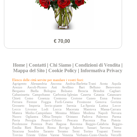
€ 70,00
Home
|
Contatti
|
Chi Siamo
|
Condizioni di Vendita
|
Mappa del Sito
|
Cookie Policy
|
Informativa Privacy
Elenco delle città servite per mandare i vostri fiori:
Agrigento
Alessandria
Ancona
Andria-Barletta-Trani
Aosta
Aquila
Arezzo
Ascoli-Piceno
Asti
Avellino
Bari
Belluno
Benevento
Bergamo
Biella
Bologna
Bolzano
Brescia
Brindisi
Cagliari
Caltanissetta
Campobasso
Carbonia-Iglesias
Caserta
Catania
Catanzaro
Chieti
Como
Cosenza
Cremona
Crotone
Cuneo
Enna
Fermo
Ferrara
Firenze
Foggia
Forlì-Cesena
Frosinone
Genova
Gorizia
Grosseto
Imperia
Invio-piante
Isernia
La-Spezia
Latina
Lecce
Lecco
Livorno
Lodi
Lucca
Macerata
Mantova
Massa-Carrara
Matera
Medio-Campidano
Messina
Milano
Modena
Napoli
Novara
Nuoro
Ogliastra
Olbia-Tempio
Oristano
Padova
Palermo
Parma
Pavia
Perugia
Pesaro-Urbino
Pescara
Piacenza
Pisa
Pistoia
Pordenone
Potenza
Prato
Ragusa
Ravenna
Reggio-Calabria
Reggio-
Emilia
Rieti
Rimini
Roma
Rovigo
Salerno
Sassari
Savona
Siena
Siracusa
Sondrio
Taranto
Teramo
Terni
Torino
Trapani
Trento
Treviso
Trieste
Udine
Varese
Venezia
Verbano-Cusio-Ossola
Vercelli