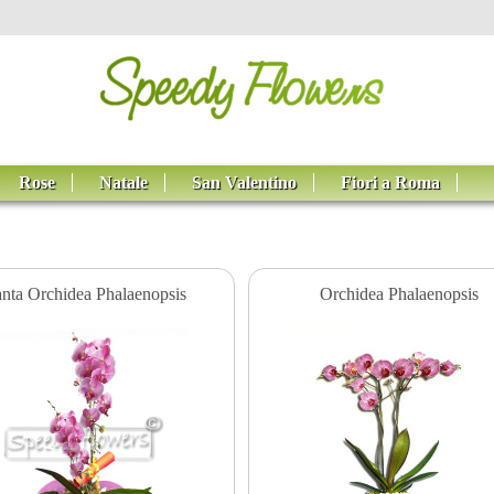
Rose
Natale
San Valentino
Fiori a Roma
anta Orchidea Phalaenopsis
Orchidea Phalaenopsis