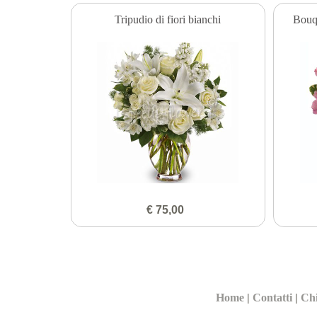
Tripudio di fiori bianchi
Bouqu
€ 75,00
Home
|
Contatti
|
Ch