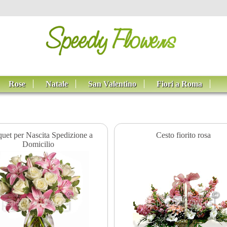
Rose
Natale
San Valentino
Fiori a Roma
uet per Nascita Spedizione a
Cesto fiorito rosa
Domicilio