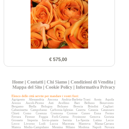
€ 575,00
Home
|
Contatti
|
Chi Siamo
|
Condizioni di Vendita
|
Mappa del Sito
|
Cookie Policy
|
Informativa Privacy
Elenco delle città servite per mandare i vostri fiori:
Agrigento
Alessandria
Ancona
Andria-Barletta-Trani
Aosta
Aquila
Arezzo
Ascoli-Piceno
Asti
Avellino
Bari
Belluno
Benevento
Bergamo
Biella
Bologna
Bolzano
Brescia
Brindisi
Cagliari
Caltanissetta
Campobasso
Carbonia-Iglesias
Caserta
Catania
Catanzaro
Chieti
Como
Cosenza
Cremona
Crotone
Cuneo
Enna
Fermo
Ferrara
Firenze
Foggia
Forlì-Cesena
Frosinone
Genova
Gorizia
Grosseto
Imperia
Invio-piante
Isernia
La-Spezia
Latina
Lecce
Lecco
Livorno
Lodi
Lucca
Macerata
Mantova
Massa-Carrara
Matera
Medio-Campidano
Messina
Milano
Modena
Napoli
Novara