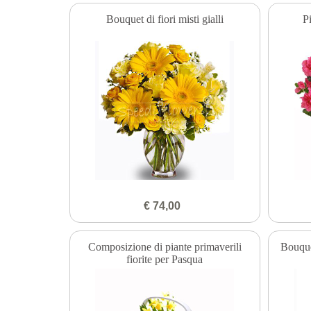
Bouquet di fiori misti gialli
P
€ 74,00
Composizione di piante primaverili
Bouque
fiorite per Pasqua