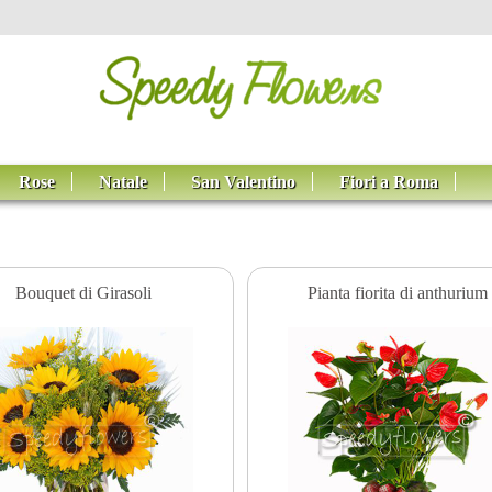
Rose
Natale
San Valentino
Fiori a Roma
Bouquet di Girasoli
Pianta fiorita di anthurium