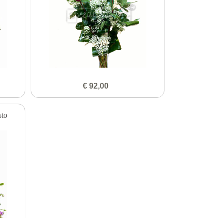
€ 92,00
sto