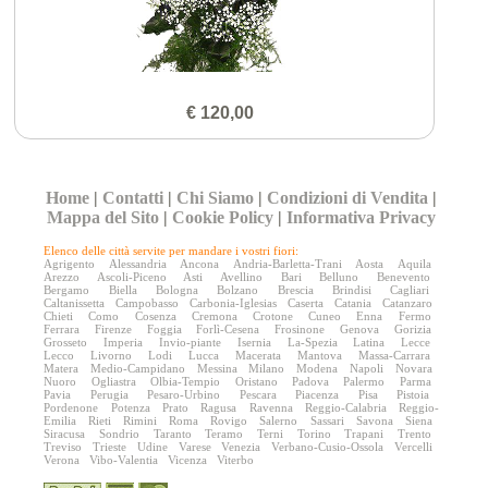
€ 120,00
Home
|
Contatti
|
Chi Siamo
|
Condizioni di Vendita
|
Mappa del Sito
|
Cookie Policy
|
Informativa Privacy
Elenco delle città servite per mandare i vostri fiori:
Agrigento
Alessandria
Ancona
Andria-Barletta-Trani
Aosta
Aquila
Arezzo
Ascoli-Piceno
Asti
Avellino
Bari
Belluno
Benevento
Bergamo
Biella
Bologna
Bolzano
Brescia
Brindisi
Cagliari
Caltanissetta
Campobasso
Carbonia-Iglesias
Caserta
Catania
Catanzaro
Chieti
Como
Cosenza
Cremona
Crotone
Cuneo
Enna
Fermo
Ferrara
Firenze
Foggia
Forlì-Cesena
Frosinone
Genova
Gorizia
Grosseto
Imperia
Invio-piante
Isernia
La-Spezia
Latina
Lecce
Lecco
Livorno
Lodi
Lucca
Macerata
Mantova
Massa-Carrara
Matera
Medio-Campidano
Messina
Milano
Modena
Napoli
Novara
Nuoro
Ogliastra
Olbia-Tempio
Oristano
Padova
Palermo
Parma
Pavia
Perugia
Pesaro-Urbino
Pescara
Piacenza
Pisa
Pistoia
Pordenone
Potenza
Prato
Ragusa
Ravenna
Reggio-Calabria
Reggio-
Emilia
Rieti
Rimini
Roma
Rovigo
Salerno
Sassari
Savona
Siena
Siracusa
Sondrio
Taranto
Teramo
Terni
Torino
Trapani
Trento
Treviso
Trieste
Udine
Varese
Venezia
Verbano-Cusio-Ossola
Vercelli
Verona
Vibo-Valentia
Vicenza
Viterbo