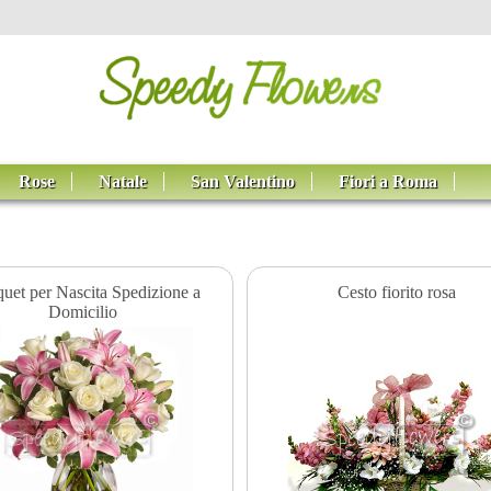
Rose
Natale
San Valentino
Fiori a Roma
uet per Nascita Spedizione a
Cesto fiorito rosa
Domicilio