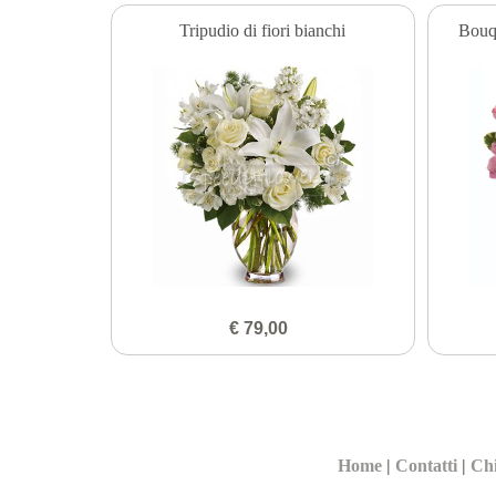
Tripudio di fiori bianchi
Bouqu
€ 79,00
Home
|
Contatti
|
Ch