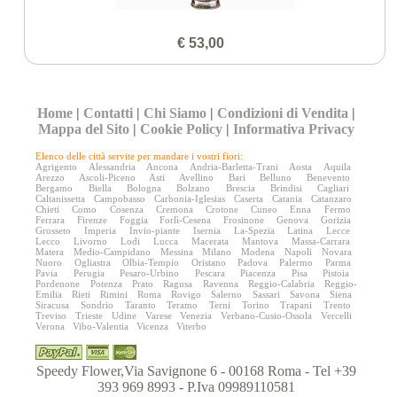
€ 53,00
Home
|
Contatti
|
Chi Siamo
|
Condizioni di Vendita
|
Mappa del Sito
|
Cookie Policy
|
Informativa Privacy
Elenco delle città servite per mandare i vostri fiori:
Agrigento
Alessandria
Ancona
Andria-Barletta-Trani
Aosta
Aquila
Arezzo
Ascoli-Piceno
Asti
Avellino
Bari
Belluno
Benevento
Bergamo
Biella
Bologna
Bolzano
Brescia
Brindisi
Cagliari
Caltanissetta
Campobasso
Carbonia-Iglesias
Caserta
Catania
Catanzaro
Chieti
Como
Cosenza
Cremona
Crotone
Cuneo
Enna
Fermo
Ferrara
Firenze
Foggia
Forlì-Cesena
Frosinone
Genova
Gorizia
Grosseto
Imperia
Invio-piante
Isernia
La-Spezia
Latina
Lecce
Lecco
Livorno
Lodi
Lucca
Macerata
Mantova
Massa-Carrara
Matera
Medio-Campidano
Messina
Milano
Modena
Napoli
Novara
Nuoro
Ogliastra
Olbia-Tempio
Oristano
Padova
Palermo
Parma
Pavia
Perugia
Pesaro-Urbino
Pescara
Piacenza
Pisa
Pistoia
Pordenone
Potenza
Prato
Ragusa
Ravenna
Reggio-Calabria
Reggio-
Emilia
Rieti
Rimini
Roma
Rovigo
Salerno
Sassari
Savona
Siena
Siracusa
Sondrio
Taranto
Teramo
Terni
Torino
Trapani
Trento
Treviso
Trieste
Udine
Varese
Venezia
Verbano-Cusio-Ossola
Vercelli
Verona
Vibo-Valentia
Vicenza
Viterbo
Speedy Flower,Via Savignone 6 - 00168 Roma - Tel +39
393 969 8993 - P.Iva 09989110581