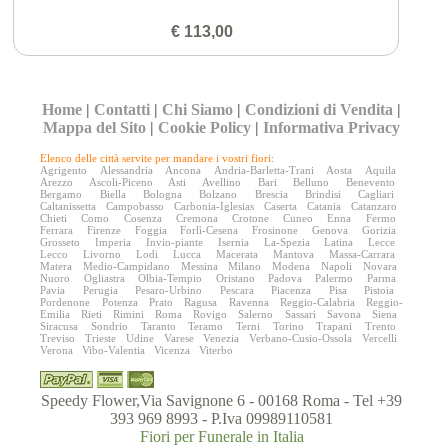
€ 113,00
Home
|
Contatti
|
Chi Siamo
|
Condizioni di Vendita
|
Mappa del Sito
|
Cookie Policy
|
Informativa Privacy
Elenco delle città servite per mandare i vostri fiori:
Agrigento
Alessandria
Ancona
Andria-Barletta-Trani
Aosta
Aquila
Arezzo
Ascoli-Piceno
Asti
Avellino
Bari
Belluno
Benevento
Bergamo
Biella
Bologna
Bolzano
Brescia
Brindisi
Cagliari
Caltanissetta
Campobasso
Carbonia-Iglesias
Caserta
Catania
Catanzaro
Chieti
Como
Cosenza
Cremona
Crotone
Cuneo
Enna
Fermo
Ferrara
Firenze
Foggia
Forlì-Cesena
Frosinone
Genova
Gorizia
Grosseto
Imperia
Invio-piante
Isernia
La-Spezia
Latina
Lecce
Lecco
Livorno
Lodi
Lucca
Macerata
Mantova
Massa-Carrara
Matera
Medio-Campidano
Messina
Milano
Modena
Napoli
Novara
Nuoro
Ogliastra
Olbia-Tempio
Oristano
Padova
Palermo
Parma
Pavia
Perugia
Pesaro-Urbino
Pescara
Piacenza
Pisa
Pistoia
Pordenone
Potenza
Prato
Ragusa
Ravenna
Reggio-Calabria
Reggio-
Emilia
Rieti
Rimini
Roma
Rovigo
Salerno
Sassari
Savona
Siena
Siracusa
Sondrio
Taranto
Teramo
Terni
Torino
Trapani
Trento
Treviso
Trieste
Udine
Varese
Venezia
Verbano-Cusio-Ossola
Vercelli
Verona
Vibo-Valentia
Vicenza
Viterbo
Speedy Flower,Via Savignone 6 - 00168 Roma - Tel +39
393 969 8993 - P.Iva 09989110581
Fiori per Funerale in Italia