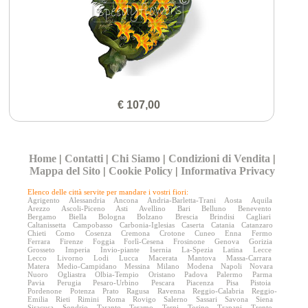
€ 107,00
Home
|
Contatti
|
Chi Siamo
|
Condizioni di Vendita
|
Mappa del Sito
|
Cookie Policy
|
Informativa Privacy
Elenco delle città servite per mandare i vostri fiori:
Agrigento
Alessandria
Ancona
Andria-Barletta-Trani
Aosta
Aquila
Arezzo
Ascoli-Piceno
Asti
Avellino
Bari
Belluno
Benevento
Bergamo
Biella
Bologna
Bolzano
Brescia
Brindisi
Cagliari
Caltanissetta
Campobasso
Carbonia-Iglesias
Caserta
Catania
Catanzaro
Chieti
Como
Cosenza
Cremona
Crotone
Cuneo
Enna
Fermo
Ferrara
Firenze
Foggia
Forlì-Cesena
Frosinone
Genova
Gorizia
Grosseto
Imperia
Invio-piante
Isernia
La-Spezia
Latina
Lecce
Lecco
Livorno
Lodi
Lucca
Macerata
Mantova
Massa-Carrara
Matera
Medio-Campidano
Messina
Milano
Modena
Napoli
Novara
Nuoro
Ogliastra
Olbia-Tempio
Oristano
Padova
Palermo
Parma
Pavia
Perugia
Pesaro-Urbino
Pescara
Piacenza
Pisa
Pistoia
Pordenone
Potenza
Prato
Ragusa
Ravenna
Reggio-Calabria
Reggio-
Emilia
Rieti
Rimini
Roma
Rovigo
Salerno
Sassari
Savona
Siena
Siracusa
Sondrio
Taranto
Teramo
Terni
Torino
Trapani
Trento