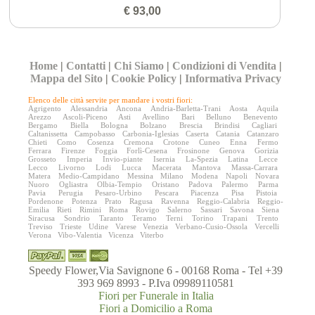
€ 93,00
Home
|
Contatti
|
Chi Siamo
|
Condizioni di Vendita
|
Mappa del Sito
|
Cookie Policy
|
Informativa Privacy
Elenco delle città servite per mandare i vostri fiori:
Agrigento
Alessandria
Ancona
Andria-Barletta-Trani
Aosta
Aquila
Arezzo
Ascoli-Piceno
Asti
Avellino
Bari
Belluno
Benevento
Bergamo
Biella
Bologna
Bolzano
Brescia
Brindisi
Cagliari
Caltanissetta
Campobasso
Carbonia-Iglesias
Caserta
Catania
Catanzaro
Chieti
Como
Cosenza
Cremona
Crotone
Cuneo
Enna
Fermo
Ferrara
Firenze
Foggia
Forlì-Cesena
Frosinone
Genova
Gorizia
Grosseto
Imperia
Invio-piante
Isernia
La-Spezia
Latina
Lecce
Lecco
Livorno
Lodi
Lucca
Macerata
Mantova
Massa-Carrara
Matera
Medio-Campidano
Messina
Milano
Modena
Napoli
Novara
Nuoro
Ogliastra
Olbia-Tempio
Oristano
Padova
Palermo
Parma
Pavia
Perugia
Pesaro-Urbino
Pescara
Piacenza
Pisa
Pistoia
Pordenone
Potenza
Prato
Ragusa
Ravenna
Reggio-Calabria
Reggio-
Emilia
Rieti
Rimini
Roma
Rovigo
Salerno
Sassari
Savona
Siena
Siracusa
Sondrio
Taranto
Teramo
Terni
Torino
Trapani
Trento
Treviso
Trieste
Udine
Varese
Venezia
Verbano-Cusio-Ossola
Vercelli
Verona
Vibo-Valentia
Vicenza
Viterbo
Speedy Flower,Via Savignone 6 - 00168 Roma - Tel +39
393 969 8993 - P.Iva 09989110581
Fiori per Funerale in Italia
Fiori a Domicilio a Roma