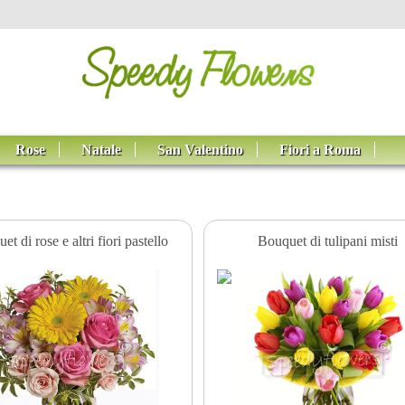
Rose
Natale
San Valentino
Fiori a Roma
et di rose e altri fiori pastello
Bouquet di tulipani misti