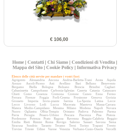
€ 106,00
Home
|
Contatti
|
Chi Siamo
|
Condizioni di Vendita
|
Mappa del Sito
|
Cookie Policy
|
Informativa Privacy
Elenco delle città servite per mandare i vostri fiori:
Agrigento
Alessandria
Ancona
Andria-Barletta-Trani
Aosta
Aquila
Arezzo
Ascoli-Piceno
Asti
Avellino
Bari
Belluno
Benevento
Bergamo
Biella
Bologna
Bolzano
Brescia
Brindisi
Cagliari
Caltanissetta
Campobasso
Carbonia-Iglesias
Caserta
Catania
Catanzaro
Chieti
Como
Cosenza
Cremona
Crotone
Cuneo
Enna
Fermo
Ferrara
Firenze
Foggia
Forlì-Cesena
Frosinone
Genova
Gorizia
Grosseto
Imperia
Invio-piante
Isernia
La-Spezia
Latina
Lecce
Lecco
Livorno
Lodi
Lucca
Macerata
Mantova
Massa-Carrara
Matera
Medio-Campidano
Messina
Milano
Modena
Napoli
Novara
Nuoro
Ogliastra
Olbia-Tempio
Oristano
Padova
Palermo
Parma
Pavia
Perugia
Pesaro-Urbino
Pescara
Piacenza
Pisa
Pistoia
Pordenone
Potenza
Prato
Ragusa
Ravenna
Reggio-Calabria
Reggio-
Emilia
Rieti
Rimini
Roma
Rovigo
Salerno
Sassari
Savona
Siena
Siracusa
Sondrio
Taranto
Teramo
Terni
Torino
Trapani
Trento
Treviso
Trieste
Udine
Varese
Venezia
Verbano-Cusio-Ossola
Vercelli