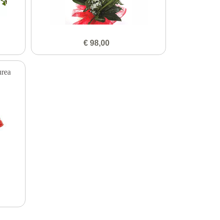
€ 98,00
urea