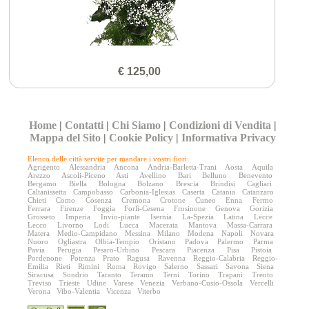
€ 125,00
Home
|
Contatti
|
Chi Siamo
|
Condizioni di Vendita
|
Mappa del Sito
|
Cookie Policy
|
Informativa Privacy
Elenco delle città servite per mandare i vostri fiori:
Agrigento
Alessandria
Ancona
Andria-Barletta-Trani
Aosta
Aquila
Arezzo
Ascoli-Piceno
Asti
Avellino
Bari
Belluno
Benevento
Bergamo
Biella
Bologna
Bolzano
Brescia
Brindisi
Cagliari
Caltanissetta
Campobasso
Carbonia-Iglesias
Caserta
Catania
Catanzaro
Chieti
Como
Cosenza
Cremona
Crotone
Cuneo
Enna
Fermo
Ferrara
Firenze
Foggia
Forlì-Cesena
Frosinone
Genova
Gorizia
Grosseto
Imperia
Invio-piante
Isernia
La-Spezia
Latina
Lecce
Lecco
Livorno
Lodi
Lucca
Macerata
Mantova
Massa-Carrara
Matera
Medio-Campidano
Messina
Milano
Modena
Napoli
Novara
Nuoro
Ogliastra
Olbia-Tempio
Oristano
Padova
Palermo
Parma
Pavia
Perugia
Pesaro-Urbino
Pescara
Piacenza
Pisa
Pistoia
Pordenone
Potenza
Prato
Ragusa
Ravenna
Reggio-Calabria
Reggio-
Emilia
Rieti
Rimini
Roma
Rovigo
Salerno
Sassari
Savona
Siena
Siracusa
Sondrio
Taranto
Teramo
Terni
Torino
Trapani
Trento
Treviso
Trieste
Udine
Varese
Venezia
Verbano-Cusio-Ossola
Vercelli
Verona
Vibo-Valentia
Vicenza
Viterbo